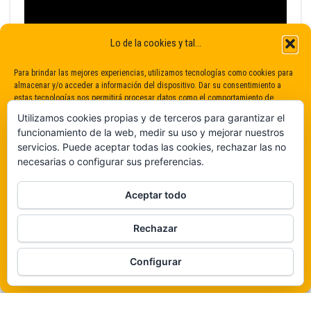
Lo de la cookies y tal...
Para brindar las mejores experiencias, utilizamos tecnologías como cookies para
almacenar y/o acceder a información del dispositivo. Dar su consentimiento a
estas tecnologías nos permitirá procesar datos como el comportamiento de
navegación o identificaciones únicas en este sitio. No dar o retirar el
Utilizamos cookies propias y de terceros para garantizar el
consentimiento puede afectar negativamente a determinadas características y
funcionamiento de la web, medir su uso y mejorar nuestros
funciones.
servicios. Puede aceptar todas las cookies, rechazar las no
necesarias o configurar sus preferencias.
Claro que sí
Aceptar todo
De ninguna manera
Rechazar
Veámos que hay aquí
Funciona gracias a
WordPress
|
Tema:
Envo Magazine
Configurar
Política de cookies