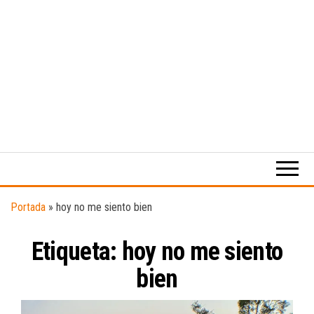
Medio
RAW
digital
Magazine
enfocado
en la
cultura,
el
Portada
»
hoy no me siento bien
deporte y
la
Etiqueta:
hoy no me siento
música.
bien