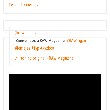
Tweets by rawmgzn
@raw.magazine
¡Bienvenidos a RAW Magazine!
#RAWmgzn
#lentejas
#fyp
#xyzbca
♬ sonido original - RAW Magazine