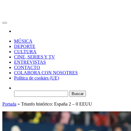
RAW Magazine
Medio digital enfocado en la cultura, el deporte y la música.
MÚSICA
DEPORTE
CULTURA
CINE, SERIES Y TV
ENTREVISTAS
CONTACTO
COLABORA CON NOSOTRES
Política de cookies (UE)
Buscar:
Portada
»
Triunfo histórico: España 2 – 0 EEUU