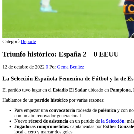
Categoría
Deporte
Triunfo histórico: España 2 – 0 EEUU
12 de octubre de 2022
0
Por
Gema Benítez
La Selección Española Femenina de Fútbol y la de Es
El partido tuvo lugar en el
Estadio El Sadar
ubicado en
Pamplona
,
Hablamos de un
partido histórico
por varias razones:
Para empezar una
convocatoria
rodeada de
polémica
y con not
con un aire renovador generacional.
Nuevo
récord de asistencia
en un partido de
la Selección
: má
Jugadoras comprometidas
: capitaneadas por
Esther Gonzále
local a cero y marcar dos goles.