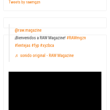
Tweets by rawmgzn
@raw.magazine
¡Bienvenidos a RAW Magazine!
#RAWmgzn
#lentejas
#fyp
#xyzbca
♬ sonido original - RAW Magazine