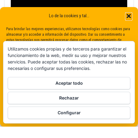
Lo de la cookies y tal...
Para brindar las mejores experiencias, utilizamos tecnologías como cookies para
almacenar y/o acceder a información del dispositivo. Dar su consentimiento a
estas tecnologías nos permitirá procesar datos como el comportamiento de
navegación o identificaciones únicas en este sitio. No dar o retirar el
Utilizamos cookies propias y de terceros para garantizar el
consentimiento puede afectar negativamente a determinadas características y
funcionamiento de la web, medir su uso y mejorar nuestros
funciones.
servicios. Puede aceptar todas las cookies, rechazar las no
necesarias o configurar sus preferencias.
Claro que sí
Aceptar todo
De ninguna manera
Rechazar
Veámos que hay aquí
Funciona gracias a
WordPress
|
Tema:
Envo Magazine
Configurar
Política de cookies