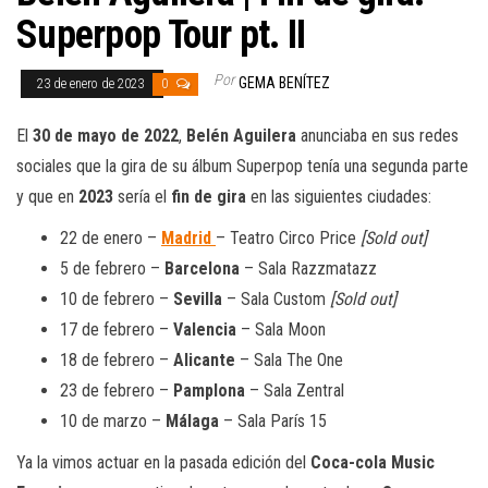
Superpop Tour pt. II
Por
GEMA BENÍTEZ
23 de enero de 2023
0
El
30 de mayo de 2022
,
Belén Aguilera
anunciaba en sus redes
sociales que la gira de su álbum Superpop tenía una segunda parte
y que en
2023
sería el
fin de gira
en las siguientes ciudades:
22 de enero –
Madrid
– Teatro Circo Price
[Sold out]
5 de febrero –
Barcelona
– Sala Razzmatazz
10 de febrero –
Sevilla
– Sala Custom
[Sold out]
17 de febrero –
Valencia
– Sala Moon
18 de febrero –
Alicante
– Sala The One
23 de febrero –
Pamplona
– Sala Zentral
10 de marzo –
Málaga
– Sala París 15
Ya la vimos actuar en la pasada edición del
Coca-cola Music