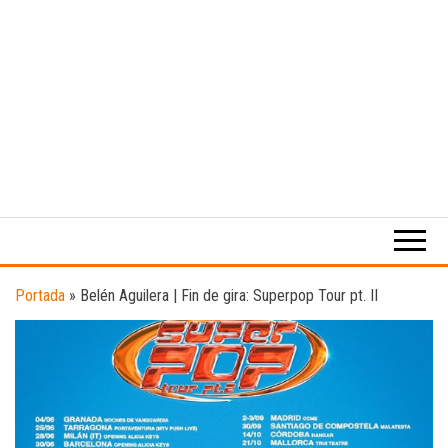
Medio
RAW
digital
Magazine
enfocado
en la
cultura,
el
Portada
»
Belén Aguilera | Fin de gira: Superpop Tour pt. II
deporte y
la
música.