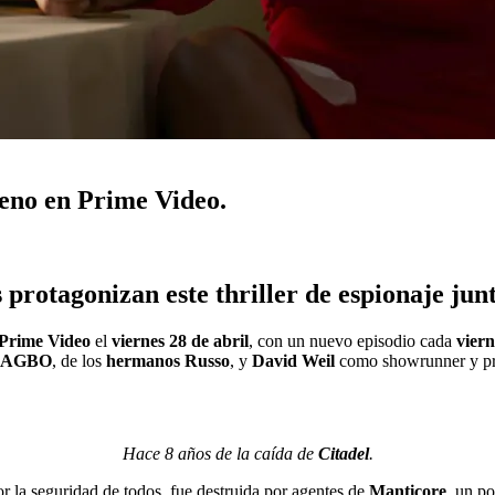
reno en Prime Video.
otagonizan este thriller de espionaje junto
Prime Video
el
viernes 28 de abril
, con un nuevo episodio cada
viern
AGBO
, de los
hermanos Russo
, y
David Weil
como showrunner y pro
Hace 8 años de la caída de
Citadel
.
r la seguridad de todos, fue destruida por agentes de
Manticore
, un p