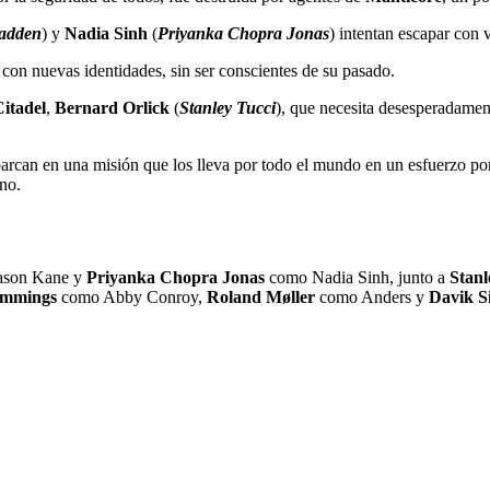
adden
) y
Nadia Sinh
(
Priyanka Chopra Jonas
) intentan escapar con 
on nuevas identidades, sin ser conscientes de su pasado.
itadel
,
Bernard Orlick
(
Stanley Tucci
), que necesita desesperadame
barcan en una misión que los lleva por todo el mundo en un esfuerzo po
rno.
Mason Kane y
Priyanka Chopra Jonas
como Nadia Sinh, junto a
Stanl
ummings
como Abby Conroy,
Roland Møller
como Anders y
Davik Si