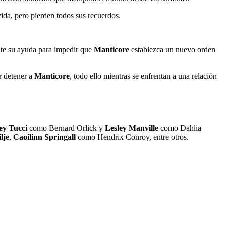
vida, pero pierden todos sus recuerdos.
nte su ayuda para impedir que
Manticore
establezca un nuevo orden
r detener a
Manticore
, todo ello mientras se enfrentan a una relación
ey Tucci
como Bernard Orlick y
Lesley Manville
como Dahlia
lje
,
Caoilinn Springall
como Hendrix Conroy, entre otros.