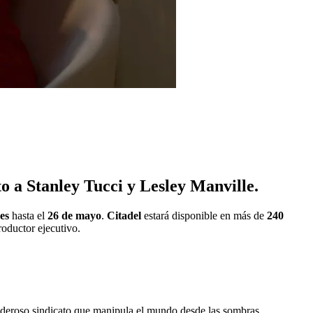
 a Stanley Tucci y Lesley Manville.
es
hasta el
26 de mayo
.
Citadel
estará disponible en más de
240
ductor ejecutivo.
oderoso sindicato que manipula el mundo desde las sombras.