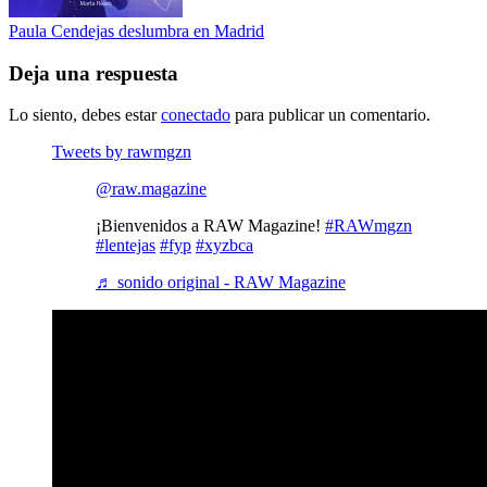
Paula Cendejas deslumbra en Madrid
Deja una respuesta
Lo siento, debes estar
conectado
para publicar un comentario.
Tweets by rawmgzn
@raw.magazine
¡Bienvenidos a RAW Magazine!
#RAWmgzn
#lentejas
#fyp
#xyzbca
♬ sonido original - RAW Magazine