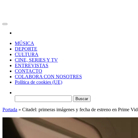
RAW Magazine
Medio digital enfocado en la cultura, el deporte y la música.
MÚSICA
DEPORTE
CULTURA
CINE, SERIES Y TV
ENTREVISTAS
CONTACTO
COLABORA CON NOSOTRES
Política de cookies (UE)
Buscar:
Portada
»
Citadel: primeras imágenes y fecha de estreno en Prime Vid