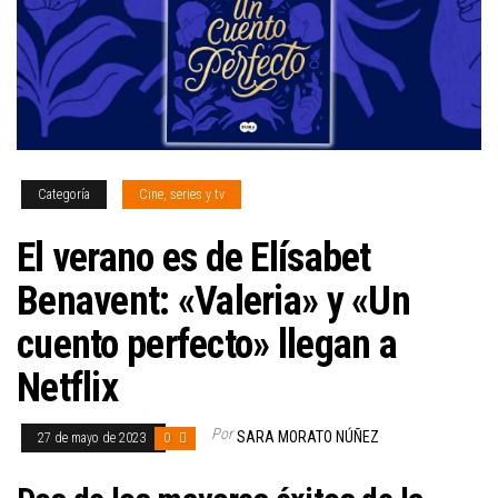
Categoría
Cine, series y tv
El verano es de Elísabet
Benavent: «Valeria» y «Un
cuento perfecto» llegan a
Netflix
Por
SARA MORATO NÚÑEZ
27 de mayo de 2023
0