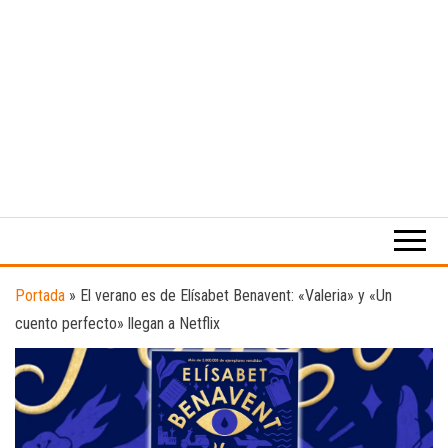
Medio
RAW
digital
Magazine
enfocado
en la
cultura,
el
Portada
»
El verano es de Elísabet Benavent: «Valeria» y «Un
deporte y
cuento perfecto» llegan a Netflix
la
música.