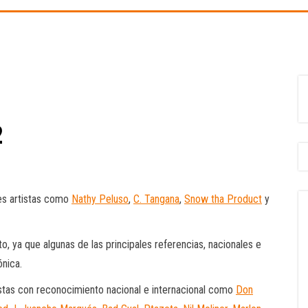
en la
cultura,
el
deporte y
la
música.
2
es artistas como
Nathy Peluso
,
C. Tangana
,
Snow tha Product
y
o, ya que algunas de las principales referencias, nacionales e
ónica.
rtistas con reconocimiento nacional e internacional como
Don