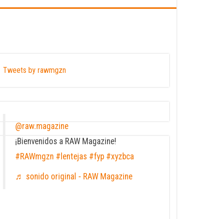
Tweets by rawmgzn
@raw.magazine
¡Bienvenidos a RAW Magazine!
#RAWmgzn
#lentejas
#fyp
#xyzbca
♬ sonido original - RAW Magazine