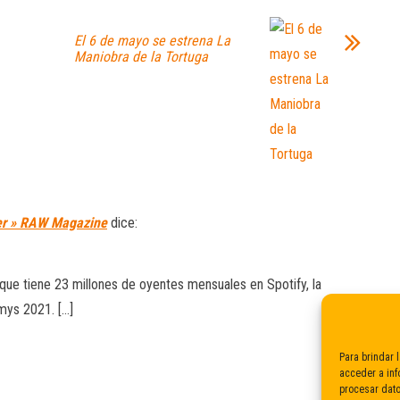
El 6 de mayo se estrena La
Maniobra de la Tortuga
ter » RAW Magazine
dice:
o que tiene 23 millones de oyentes mensuales en Spotify, la
mys 2021. […]
Para brindar 
acceder a inf
procesar dato