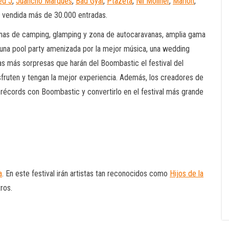
ed J
,
Juancho Marqués
,
Bad Gyal
,
Ptazeta
,
Nil Moliner
,
Marlon
,
e vendida más de 30.000 entradas.
onas de camping, glamping y zona de autocaravanas, amplia gama
una pool party amenizada por la mejor música, una wedding
s más sorpresas que harán del Boombastic el festival del
sfruten y tengan la mejor experiencia. Además, los creadores de
 récords con Boombastic y convertirlo en el festival más grande
a
. En este festival irán artistas tan reconocidos como
Hijos de la
tros.