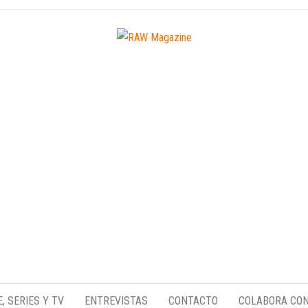
Medio
RAW
digital
Magazine
enfocado
E, SERIES Y TV
ENTREVISTAS
CONTACTO
COLABORA CO