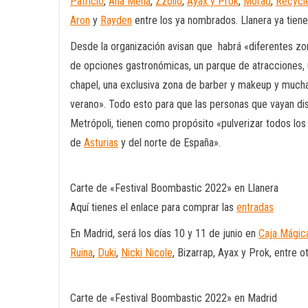
Patricio
,
Ana Mena
,
Zzoilo
,
Ayax y Prok
,
Morad
,
Recycl
Aron
y
Rayden
entre los ya nombrados. Llanera ya tien
Desde la organización avisan que habrá «diferentes z
de opciones gastronómicas, un parque de atracciones, 
chapel, una exclusiva zona de barber y makeup y mucha
verano». Todo esto para que las personas que vayan di
Metrópoli, tienen como propósito «pulverizar todos los
de
Asturias
y del norte de España».
Carte de «Festival Boombastic 2022» en Llanera
Aquí tienes el enlace para comprar las
entradas
En Madrid, será los días 10 y 11 de junio en
Caja Mágic
Ruina
,
Duki
,
Nicki Nicole
, Bizarrap, Ayax y Prok, entre o
Carte de «Festival Boombastic 2022» en Madrid