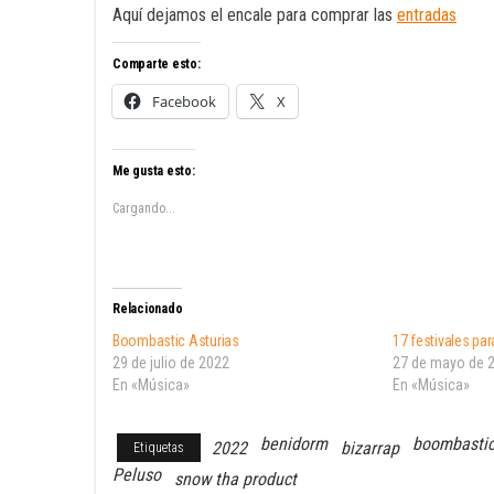
Aquí dejamos el encale para comprar las
entradas
Comparte esto:
Facebook
X
Me gusta esto:
Cargando...
Relacionado
Boombastic Asturias
17 festivales para
29 de julio de 2022
27 de mayo de 
En «Música»
En «Música»
benidorm
boombasti
2022
bizarrap
Etiquetas
Peluso
snow tha product