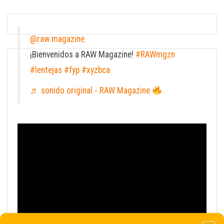
@raw.magazine
¡Bienvenidos a RAW Magazine!
#RAWmgzn
#lentejas
#fyp
#xyzbca
♬ sonido original - RAW Magazine