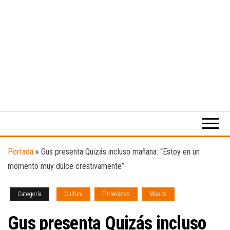
Medio
RAW
digital
Magazine
enfocado
en la
cultura,
el
Portada
»
Gus presenta Quizás incluso mañana: “Estoy en un
deporte y
momento muy dulce creativamente”
la
música.
Categoría
Cultura
Entrevistas
Música
Gus presenta Quizás incluso