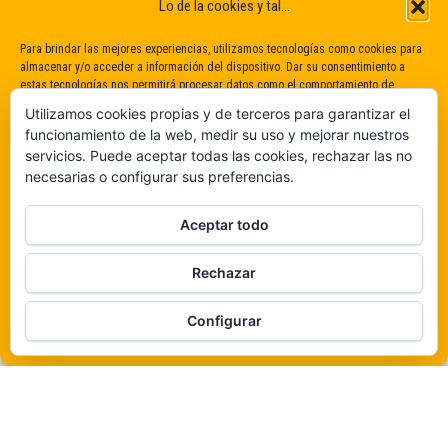
Lo de la cookies y tal...
Para brindar las mejores experiencias, utilizamos tecnologías como cookies para
almacenar y/o acceder a información del dispositivo. Dar su consentimiento a
estas tecnologías nos permitirá procesar datos como el comportamiento de
navegación o identificaciones únicas en este sitio. No dar o retirar el
Utilizamos cookies propias y de terceros para garantizar el
consentimiento puede afectar negativamente a determinadas características y
funcionamiento de la web, medir su uso y mejorar nuestros
funciones.
servicios. Puede aceptar todas las cookies, rechazar las no
necesarias o configurar sus preferencias.
Claro que sí
Aceptar todo
De ninguna manera
Rechazar
Veámos que hay aquí
Funciona gracias a
WordPress
|
Tema:
Envo Magazine
Configurar
Política de cookies