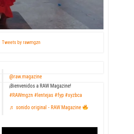
Tweets by rawmgzn
@raw.magazine
¡Bienvenidos a RAW Magazine!
#RAWmgzn
#lentejas
#fyp
#xyzbca
♬ sonido original - RAW Magazine