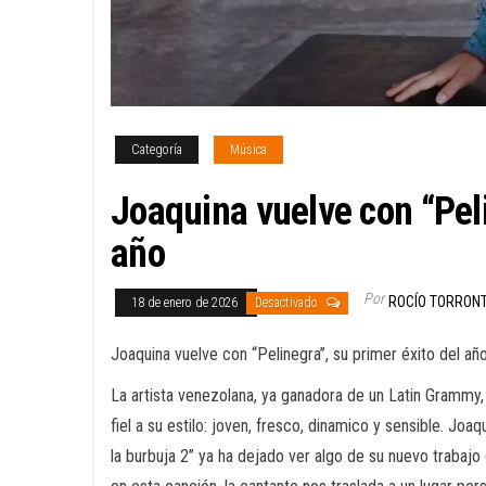
Categoría
Música
Joaquina vuelve con “Peli
año
Por
ROCÍO TORRON
18 de enero de 2026
Desactivado
Joaquina vuelve con “Pelinegra”, su primer éxito del añ
La artista venezolana, ya ganadora de un Latin Grammy
fiel a su estilo: joven, fresco, dinamico y sensible. Jo
la burbuja 2” ya ha dejado ver algo de su nuevo trabajo