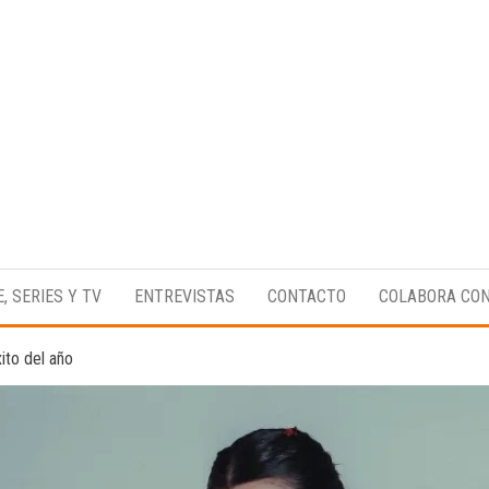
Medio
RAW
digital
Magazine
enfocado
E, SERIES Y TV
ENTREVISTAS
CONTACTO
COLABORA CO
en la
cultura,
el
ito del año
deporte y
la
música.