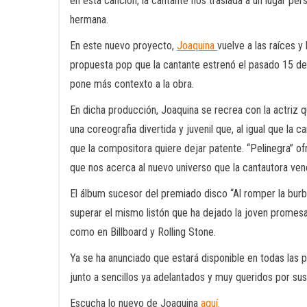
en esta canción, la cantante nos traslada a un lugar pers
hermana.
En este nuevo proyecto,
Joaquina
vuelve a las raíces y
propuesta pop que la cantante estrenó el pasado 15 de 
pone más contexto a la obra.
En dicha producción, Joaquina se recrea con la actriz q
una coreografia divertida y juvenil que, al igual que la
que la compositora quiere dejar patente. “Pelinegra” o
que nos acerca al nuevo universo que la cantautora ven
El álbum sucesor del premiado disco “Al romper la burb
superar el mismo listón que ha dejado la joven promesa,
como en Billboard y Rolling Stone.
Ya se ha anunciado que estará disponible en todas las 
junto a sencillos ya adelantados y muy queridos por sus 
Escucha lo nuevo de Joaquina
aquí.