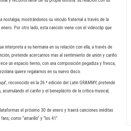
onal y reconfortante de su propia historia: su relación con su
 la nostalgia, mostrándonos su vinculo fraternal a través de la
enero. Por otro lado, esta canción viene con el videoclip que
ue interpreta a su hermana en su relación con ella, a través de
 canción, pretende acercarnos mas al sentimiento de unión y cariño
frece un espacio tierno, con una composición pegadiza y fresca,
ezolana quiere regalarnos en su nuevo disco.
uja”, reconocido en la 26.ª edición del Latin GRAMMY, pretende
 acumulando el cariño y el beneplácito de la crítica musical,
plataformas el próximo 30 de enero y traerá canciones inéditas
fans, como “amarillo” y “los 41”.