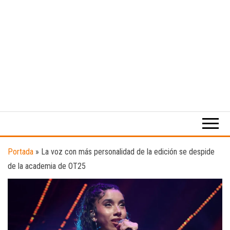
Medio
RAW
digital
Magazine
enfocado
en la
cultura,
el
Portada
»
La voz con más personalidad de la edición se despide
deporte y
de la academia de OT25
la
música.