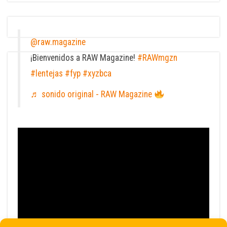
@raw.magazine
¡Bienvenidos a RAW Magazine!
#RAWmgzn
#lentejas
#fyp
#xyzbca
♬ sonido original - RAW Magazine