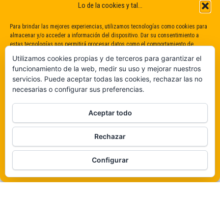
Lo de la cookies y tal...
Para brindar las mejores experiencias, utilizamos tecnologías como cookies para
almacenar y/o acceder a información del dispositivo. Dar su consentimiento a
estas tecnologías nos permitirá procesar datos como el comportamiento de
navegación o identificaciones únicas en este sitio. No dar o retirar el
Utilizamos cookies propias y de terceros para garantizar el
consentimiento puede afectar negativamente a determinadas características y
funcionamiento de la web, medir su uso y mejorar nuestros
funciones.
servicios. Puede aceptar todas las cookies, rechazar las no
necesarias o configurar sus preferencias.
Claro que sí
Aceptar todo
De ninguna manera
Rechazar
Veámos que hay aquí
Funciona gracias a
WordPress
|
Tema:
Envo Magazine
Configurar
Política de cookies