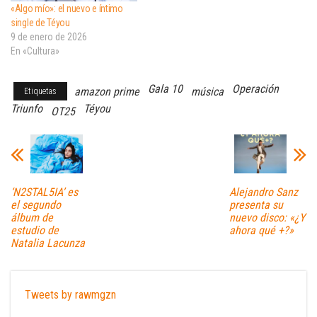
«Algo mío»: el nuevo e íntimo
single de Téyou
9 de enero de 2026
En «Cultura»
Gala 10
Operación
amazon prime
música
Etiquetas
Triunfo
Téyou
OT25
‘N2STAL5IA’ es
Alejandro Sanz
el segundo
presenta su
álbum de
nuevo disco: «¿Y
estudio de
ahora qué +?»
Natalia Lacunza
Tweets by rawmgzn