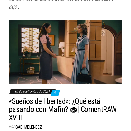
dejó…
30 de septiembre de 2024
0
«Sueños de libertad»: ¿Qué está
pasando con Mafin? 🧁| ComentRAW
XVIII
Por
GABI MELENDEZ