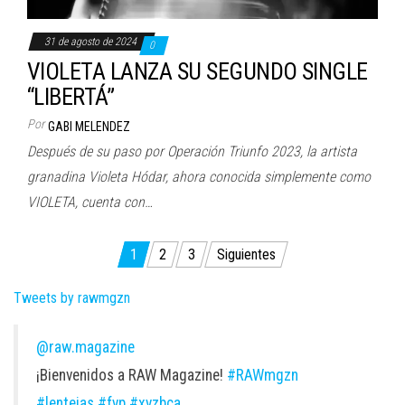
31 de agosto de 2024
0
VIOLETA LANZA SU SEGUNDO SINGLE
“LIBERTÁ”
Por
GABI MELENDEZ
Después de su paso por Operación Triunfo 2023, la artista
granadina Violeta Hódar, ahora conocida simplemente como
VIOLETA, cuenta con…
Paginación
1
2
3
Siguientes
de
Tweets by rawmgzn
entradas
@raw.magazine
¡Bienvenidos a RAW Magazine!
#RAWmgzn
#lentejas
#fyp
#xyzbca