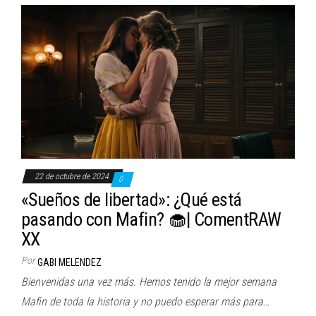
22 de octubre de 2024
0
«Sueños de libertad»: ¿Qué está
pasando con Mafin? 🧁| ComentRAW
XX
Por
GABI MELENDEZ
Bienvenidas una vez más. Hemos tenido la mejor semana
Mafin de toda la historia y no puedo esperar más para…