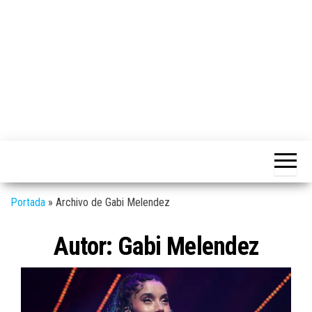
Medio
RAW
digital
Magazine
enfocado
en la
cultura,
el
Portada
»
Archivo de Gabi Melendez
deporte y
la
música.
Autor:
Gabi Melendez