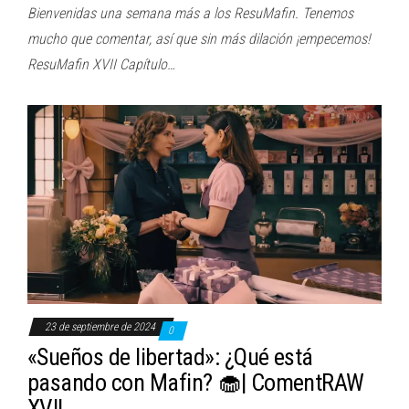
Bienvenidas una semana más a los ResuMafin. Tenemos
mucho que comentar, así que sin más dilación ¡empecemos!
ResuMafin XVII Capítulo…
23 de septiembre de 2024
0
«Sueños de libertad»: ¿Qué está
pasando con Mafin? 🧁| ComentRAW
XVII