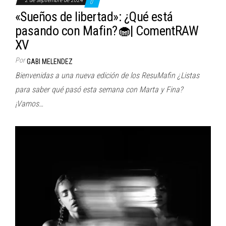
2 de septiembre de 2024
0
«Sueños de libertad»: ¿Qué está
pasando con Mafin?🧁| ComentRAW
XV
Por
GABI MELENDEZ
Bienvenidas a una nueva edición de los ResuMafin ¿Listas
para saber qué pasó esta semana con Marta y Fina?
¡Vamos…