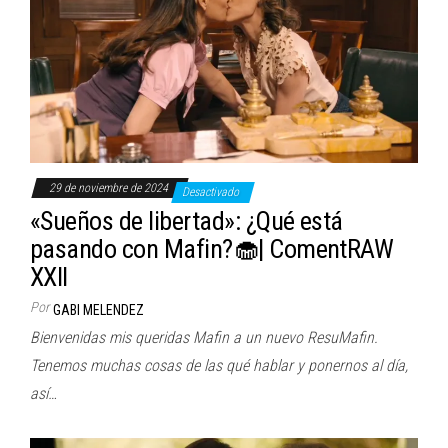
29 de noviembre de 2024
Desactivado
«Sueños de libertad»: ¿Qué está
pasando con Mafin?🧁| ComentRAW
XXII
Por
GABI MELENDEZ
Bienvenidas mis queridas Mafin a un nuevo ResuMafin.
Tenemos muchas cosas de las qué hablar y ponernos al día,
así…