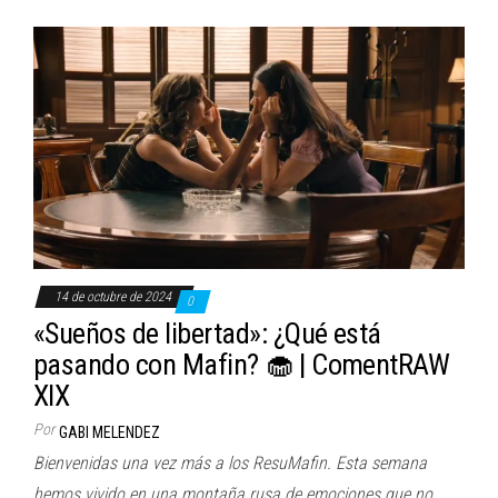
14 de octubre de 2024
0
«Sueños de libertad»: ¿Qué está
pasando con Mafin? 🧁 | ComentRAW
XIX
Por
GABI MELENDEZ
Bienvenidas una vez más a los ResuMafin. Esta semana
hemos vivido en una montaña rusa de emociones que no