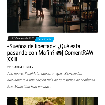
23 de enero de 2025
Desactivado
«Sueños de libertad»: ¿Qué está
pasando con Mafin? 🧁| ComentRAW
XXIII
Por
GABI MELENDEZ
Año nuevo, ResuMafin nuevo, amigas. Bienvenidas
nuevamente a una edición más de tu resumen de confianza.
ResuMafin XXII Han pasado…