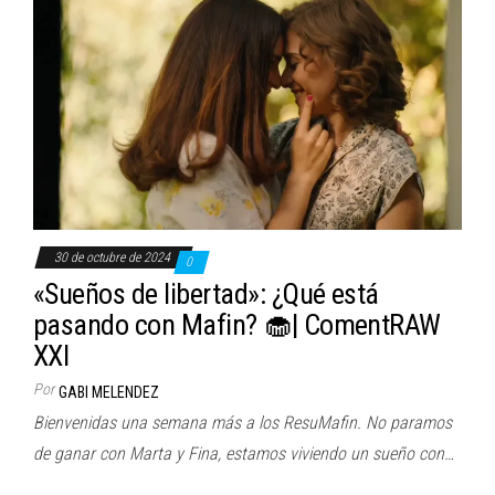
30 de octubre de 2024
0
«Sueños de libertad»: ¿Qué está
pasando con Mafin? 🧁| ComentRAW
XXI
Por
GABI MELENDEZ
Bienvenidas una semana más a los ResuMafin. No paramos
de ganar con Marta y Fina, estamos viviendo un sueño con…