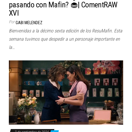
pasando con Mafin? 🧁| ComentRAW
XVI
Por
GABI MELENDEZ
Bienvenidas a la décimo sexta edición de los ResuMafin. Esta
semana tuvimos que despedir a un personaje importante en
la…