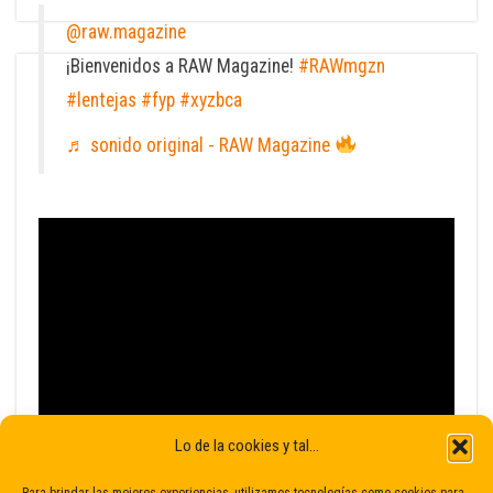
@raw.magazine
¡Bienvenidos a RAW Magazine!
#RAWmgzn
#lentejas
#fyp
#xyzbca
♬ sonido original - RAW Magazine
Lo de la cookies y tal...