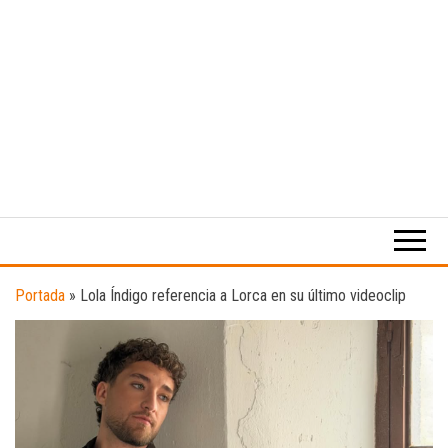
Medio
RAW
digital
Magazine
enfocado
en la
cultura,
el
Portada
»
Lola Índigo referencia a Lorca en su último videoclip
deporte y
la
música.