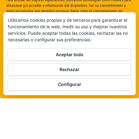
Para brindar las mejores experiencias, utilizamos tecnologías como cookies para
almacenar y/o acceder a información del dispositivo. Dar su consentimiento a
estas tecnologías nos permitirá procesar datos como el comportamiento de
navegación o identificaciones únicas en este sitio. No dar o retirar el
Utilizamos cookies propias y de terceros para garantizar el
consentimiento puede afectar negativamente a determinadas características y
funcionamiento de la web, medir su uso y mejorar nuestros
funciones.
servicios. Puede aceptar todas las cookies, rechazar las no
necesarias o configurar sus preferencias.
Claro que sí
Aceptar todo
De ninguna manera
Rechazar
Veámos que hay aquí
Funciona gracias a
WordPress
|
Tema:
Envo Magazine
Configurar
Política de cookies