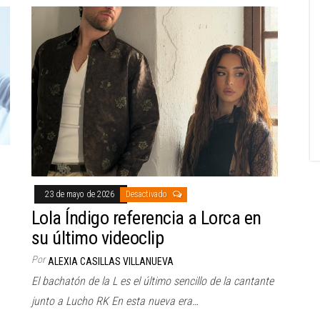
23 de mayo de 2026
Desactivado
Lola Índigo referencia a Lorca en
su último videoclip
Por
ALEXIA CASILLAS VILLANUEVA
El bachatón de la L es el último sencillo de la cantante
junto a Lucho RK En esta nueva era…