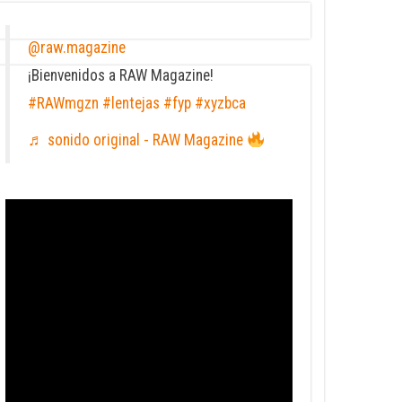
@raw.magazine
¡Bienvenidos a RAW Magazine!
#RAWmgzn
#lentejas
#fyp
#xyzbca
♬ sonido original - RAW Magazine