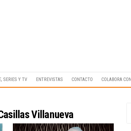
Medio
RAW
digital
Magazine
enfocado
E, SERIES Y TV
ENTREVISTAS
CONTACTO
COLABORA CO
en la
cultura,
el
deporte y
la
música.
Casillas Villanueva