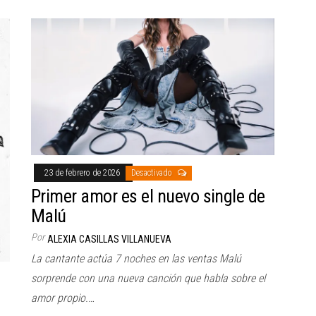
23 de febrero de 2026
Desactivado
Primer amor es el nuevo single de
Malú
Por
ALEXIA CASILLAS VILLANUEVA
La cantante actúa 7 noches en las ventas Malú
sorprende con una nueva canción que habla sobre el
amor propio.…