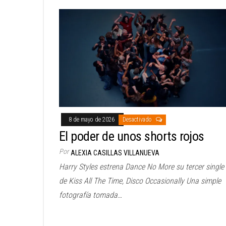
8 de mayo de 2026
Desactivado
El poder de unos shorts rojos
Por
ALEXIA CASILLAS VILLANUEVA
Harry Styles estrena Dance No More su tercer single
de Kiss All The Time, Disco Occasionally Una simple
fotografía tomada…