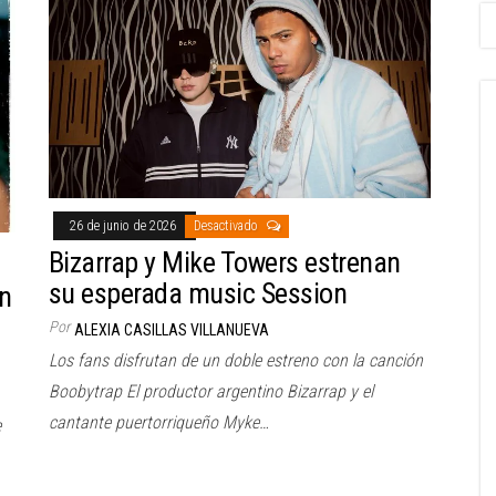
26 de junio de 2026
Desactivado
Bizarrap y Mike Towers estrenan
su esperada music Session
n
Por
ALEXIA CASILLAS VILLANUEVA
Los fans disfrutan de un doble estreno con la canción
Boobytrap El productor argentino Bizarrap y el
cantante puertorriqueño Myke…
e