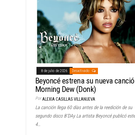
8 de julio de 2026
Desactivado
Beyoncé estrena su nueva canció
Morning Dew (Donk)
Por
ALEXIA CASILLAS VILLANUEVA
La canción llega 60 días antes de la reedición de su
segundo disco B’DAy La artista Beyoncé publicó est
4…