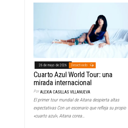
26 de mayo de 2026
Desactivado
Cuarto Azul World Tour: una
mirada internacional
Por
ALEXIA CASILLAS VILLANUEVA
El primer tour mundial de Aitana despierta altas
expectativas Con un escenario que refleja su propio
«cuarto azul», Aitana corea…