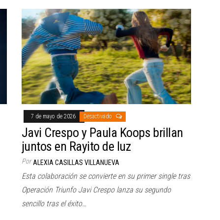
7 de mayo de 2026
Desactivado
Javi Crespo y Paula Koops brillan
juntos en Rayito de luz
Por
ALEXIA CASILLAS VILLANUEVA
Esta colaboración se convierte en su primer single tras
Operación Triunfo Javi Crespo lanza su segundo
sencillo tras el éxito…