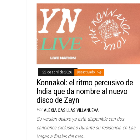
22 de abril de 2026
Desactivado
Konnakol: el ritmo percusivo de
India que da nombre al nuevo
disco de Zayn
Por
ALEXIA CASILLAS VILLANUEVA
Su versión deluxe ya está disponible con dos
canciones exclusivas Durante su residencia en Las
Vegas a finales del mes…