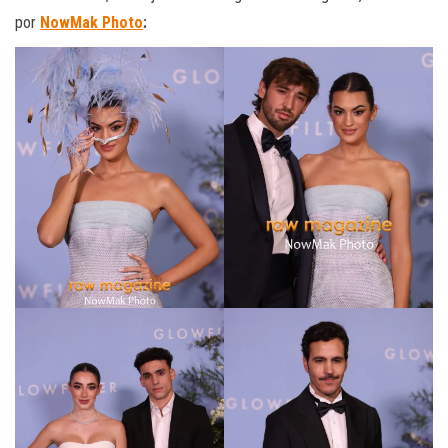
por
NowMak Photo
: