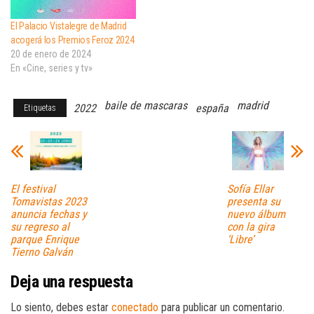
El Palacio Vistalegre de Madrid
acogerá los Premios Feroz 2024
20 de enero de 2024
En «Cine, series y tv»
baile de mascaras
madrid
2022
españa
Etiquetas
El festival
Sofía Ellar
Tomavistas 2023
presenta su
anuncia fechas y
nuevo álbum
su regreso al
con la gira
parque Enrique
‘Libre’
Tierno Galván
Deja una respuesta
Lo siento, debes estar
conectado
para publicar un comentario.