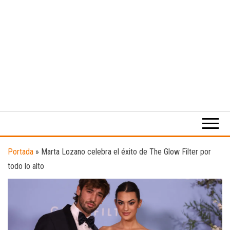
Medio
RAW
digital
Magazine
enfocado
en la
cultura,
el
Portada
»
Marta Lozano celebra el éxito de The Glow Filter por
deporte y
todo lo alto
la
música.