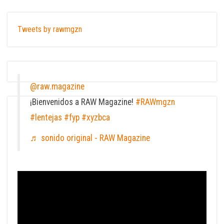
Tweets by rawmgzn
@raw.magazine
¡Bienvenidos a RAW Magazine!
#RAWmgzn
#lentejas
#fyp
#xyzbca
♬ sonido original - RAW Magazine