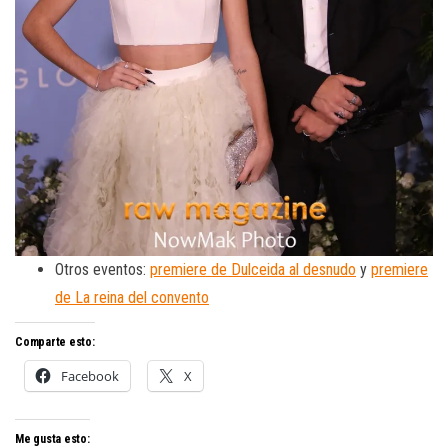
Otros eventos:
premiere de Dulceida al desnudo
y
premiere
de La reina del convento
Comparte esto:
Facebook
X
Me gusta esto: