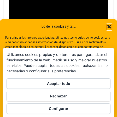
Lo de la cookies y tal...
Para brindar las mejores experiencias, utilizamos tecnologías como cookies para
almacenar y/o acceder a información del dispositivo. Dar su consentimiento a
estas tecnologías nos permitirá procesar datos como el comportamiento de
navegación o identificaciones únicas en este sitio. No dar o retirar el
Utilizamos cookies propias y de terceros para garantizar el
consentimiento puede afectar negativamente a determinadas características y
funcionamiento de la web, medir su uso y mejorar nuestros
funciones.
servicios. Puede aceptar todas las cookies, rechazar las no
necesarias o configurar sus preferencias.
Claro que sí
Aceptar todo
De ninguna manera
Rechazar
Veámos que hay aquí
Funciona gracias a
WordPress
|
Tema:
Envo Magazine
Configurar
Política de cookies