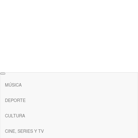
RAW Magazine
Medio digital enfocado en la cultura, el deporte y la música.
MÚSICA
DEPORTE
CULTURA
CINE, SERIES Y TV