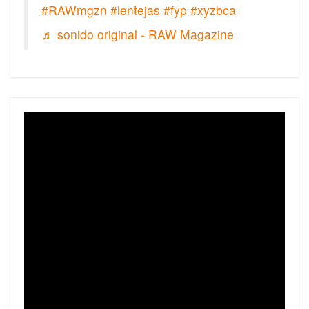
#RAWmgzn
#lentejas
#fyp
#xyzbca
♬ sonido original - RAW Magazine