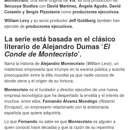
Montecristo
, una serie original de
ViX
, es una producción de
Secuoya Studios
con
David Martínez, Ángela Agudo, David
Cotarelo y Sergio Pizzolante
como
productores ejecutivos
.
William Levy
y su socio productor
Jeff Goldberg
también han
ejercido de
productores ejecutivos.
La serie está basada en el clásico
literario de Alejandro Dumas ‘
El
Conde de Montecristo
’.
Narra la historia de
Alejandro Montecristo
(
William Levy
), un
misterioso empresario que irrumpe en la escena pública y suscita
preocupación entre la élite mundial ya que nadie conoce de
donde viene y el origen de su fortuna.
Montecristo
es el fundador y director ejecutivo de una nueva
empresa tecnológica que ha despertado la envidia y el interés de
muchos, entre ellos,
Fernando Álvarez Mondego
(
Roberto
Enríquez
), un empresario relacionado con la aristocracia
española que quiere adquirirla.
Lo que
Fernando
no sabe es que
Montecristo
es alguien a
quien conoció hace décadas y que la razón de su repentina