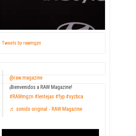
Tweets by rawmgzn
@raw.magazine
¡Bienvenidos a RAW Magazine!
#RAWmgzn
#lentejas
#fyp
#xyzbca
♬ sonido original - RAW Magazine