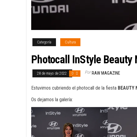
Categoría
Cultura
Photocall InStyle Beauty 
Por
RAW MAGAZINE
28 de mayo de 2022
0
Estuvimos cubriendo el photocall de la fiesta
BEAUTY 
Os dejamos la galería: