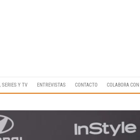
Medio
RAW
digital
Magazine
enfocado
, SERIES Y TV
ENTREVISTAS
CONTACTO
COLABORA CON
en la
cultura,
el
deporte y
la
música.