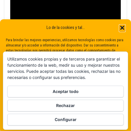
Lo de la cookies y tal...
Para brindar las mejores experiencias, utilizamos tecnologías como cookies para
almacenar y/o acceder a información del dispositivo. Dar su consentimiento a
estas tecnologías nos permitirá procesar datos como el comportamiento de
navegación o identificaciones únicas en este sitio. No dar o retirar el
Utilizamos cookies propias y de terceros para garantizar el
consentimiento puede afectar negativamente a determinadas características y
funcionamiento de la web, medir su uso y mejorar nuestros
funciones.
servicios. Puede aceptar todas las cookies, rechazar las no
necesarias o configurar sus preferencias.
Claro que sí
Aceptar todo
De ninguna manera
Rechazar
Veámos que hay aquí
Funciona gracias a
WordPress
|
Tema:
Envo Magazine
Configurar
Política de cookies