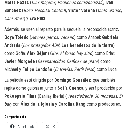
Marta Hazas
(
Días mejores
,
Pequeñas coincidencias
),
Iván
Sánchez
(
Bosé
,
Hospital Central
),
Víctor Varona
(
Cielo Grande
,
Dani Who?
) y
Eva Ruiz
.
Además, se unen al reparto para la secuela, la reconocida actriz,
Goya Toledo
(
Amores perros
,
Veneno
) como Anabel;
Gabriela
Andrada
(
Los protegidos ADN
,
Los herederos de la tierra
)
como Sofía;
Álex Béjar
(
Élite
,
Al fondo hay sitio
) como Briar;
Javier Morgade
(
Desaparecidos
,
Delfines de plata
) como
Michael y
Felipe Londoño
(
Entrevías
,
Perfil falso
) como Luca.
La película está dirigida por
Domingo González
, que también
repite como guionista junto a
Sofía Cuenca
, y está producida por
Pokeepsie Films
(Banijay Iberia) (
Veneciafrenia
,
30 monedas
,
El
bar
) con
Álex de la Iglesia
y
Carolina Bang
como productores.
Comparte esto:
Facebook
X