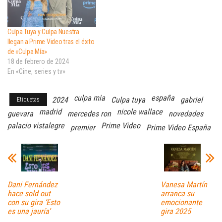
Culpa Tuya y Culpa Nuestra
llegan a Prime Video tras el éxito
de «Culpa Mía»
18 de febrero de 2024
En «Cine, series y tv»
culpa mia
españa
2024
Culpa tuya
gabriel
Etiquetas
madrid
nicole wallace
guevara
mercedes ron
novedades
palacio vistalegre
Prime Video
premier
Prime Video España
Dani Fernández
Vanesa Martín
hace sold out
arranca su
con su gira ‘Esto
emocionante
es una jauría’
gira 2025