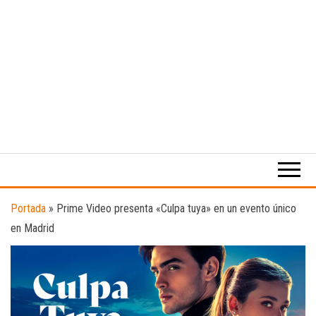
Medio
RAW
digital
Magazine
enfocado
en la
cultura,
el
Portada
»
Prime Video presenta «Culpa tuya» en un evento único
deporte y
en Madrid
la
música.