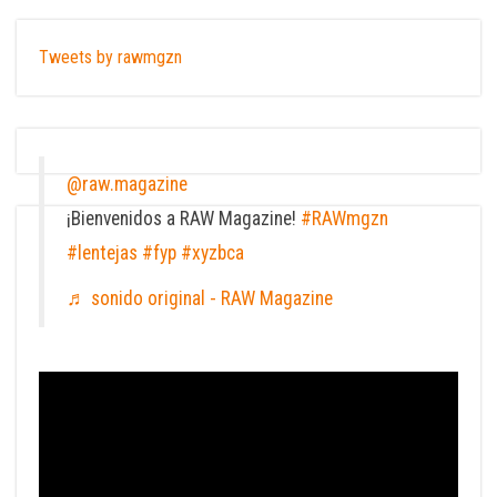
Tweets by rawmgzn
@raw.magazine
¡Bienvenidos a RAW Magazine!
#RAWmgzn
#lentejas
#fyp
#xyzbca
♬ sonido original - RAW Magazine