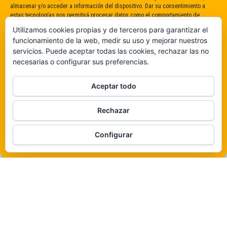
almacenar y/o acceder a información del dispositivo. Dar su consentimiento a
estas tecnologías nos permitirá procesar datos como el comportamiento de
navegación o identificaciones únicas en este sitio. No dar o retirar el
Utilizamos cookies propias y de terceros para garantizar el
consentimiento puede afectar negativamente a determinadas características y
funcionamiento de la web, medir su uso y mejorar nuestros
funciones.
servicios. Puede aceptar todas las cookies, rechazar las no
necesarias o configurar sus preferencias.
Claro que sí
Aceptar todo
De ninguna manera
Rechazar
Veámos que hay aquí
Funciona gracias a
WordPress
|
Tema:
Envo Magazine
Configurar
Política de cookies