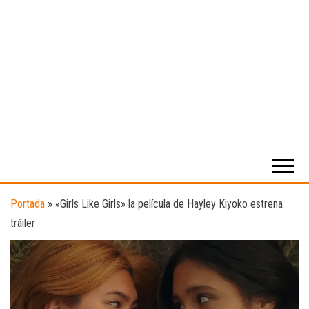
Medio
RAW
digital
Magazine
enfocado
en la
cultura,
el
Portada
»
«Girls Like Girls» la película de Hayley Kiyoko estrena
deporte y
tráiler
la
música.