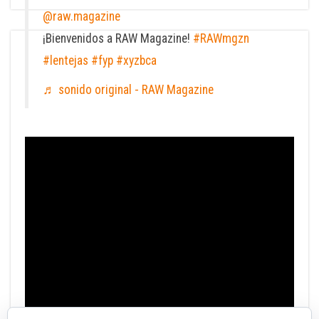
@raw.magazine
¡Bienvenidos a RAW Magazine!
#RAWmgzn
#lentejas
#fyp
#xyzbca
♬ sonido original - RAW Magazine