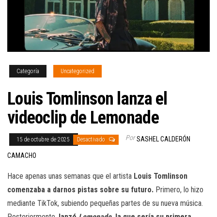
Categoría
Uncategorized
Louis Tomlinson lanza el
videoclip de Lemonade
Por
SASHEL CALDERÓN
15 de octubre de 2025
Desactivado
CAMACHO
Hace apenas unas semanas que el artista
Louis Tomlinson
comenzaba a darnos pistas sobre su futuro.
Primero, lo hizo
mediante TikTok, subiendo pequeñas partes de su nueva música.
Posteriormente,
lanzó
Lemonade
, la que sería su primera