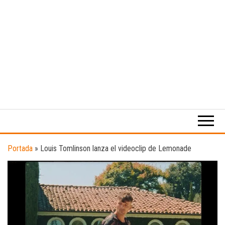
Medio
RAW
digital
Magazine
enfocado
en la
cultura,
el
Portada
»
Louis Tomlinson lanza el videoclip de Lemonade
deporte y
la
música.