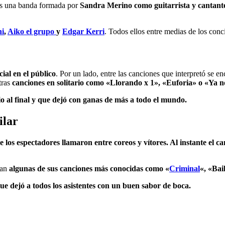
es una banda formada por
Sandra Merino como guitarrista y cantante
hi
,
Aiko el grupo
y
Edgar Kerri
. Todos ellos entre medias de los conci
ial en el público
. Por un lado, entre las canciones que interpretó se e
tras
canciones en solitario como «Llorando x 1», «Euforia» o «Ya no
io al final y que dejó con ganas de más a todo el mundo.
ilar
 los espectadores llamaron entre coreos y vítores. Al instante el ca
ban
algunas de sus canciones más conocidas como «
Criminal
«, «Bai
 que dejó a todos los asistentes con un buen sabor de boca.