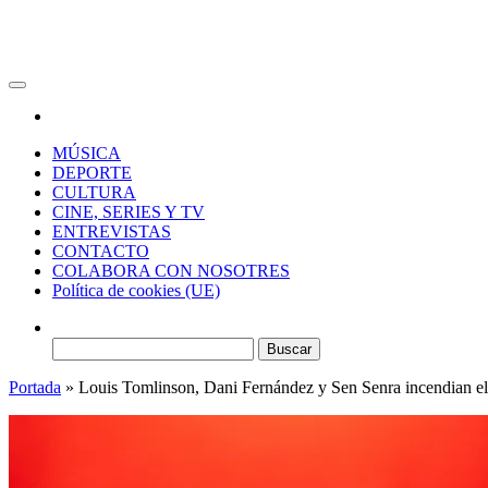
RAW Magazine
Medio digital enfocado en la cultura, el deporte y la música.
MÚSICA
DEPORTE
CULTURA
CINE, SERIES Y TV
ENTREVISTAS
CONTACTO
COLABORA CON NOSOTRES
Política de cookies (UE)
Buscar:
Portada
»
Louis Tomlinson, Dani Fernández y Sen Senra incendian el