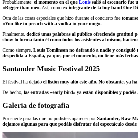
Probablemente,
el momento en el que
Louis
salió al escenario fue 
«Bigger than me».
Así, como e
x integrante de la boy band One D
Otra de las cosas especiales que hizo durante el concierto fue
tomarse
«You like to preach with a vodka in your mug».
Finalmente,
dedicó unas palabras al público ofreciendo gratitud p
show lo forma tanto él como todos los asistentes al mismo, haciend
Como siempre,
Louis Tomlinson no defraudó a nadie y consiguió u
despedida a España, ya que, por el momento, no tiene más fechas
Santander Music Festival 2025
El festival ha dejado
el listón muy alto este año. No obstante, ya ha
De hecho,
las entradas «early bird» ya están disponibles y podéis
Galería de fotografía
Por suerte para las que no pudisteis aparecer por
Santander, Raw Maga
dejamos algunas para que podáis disfrutar del espectáculo desde 