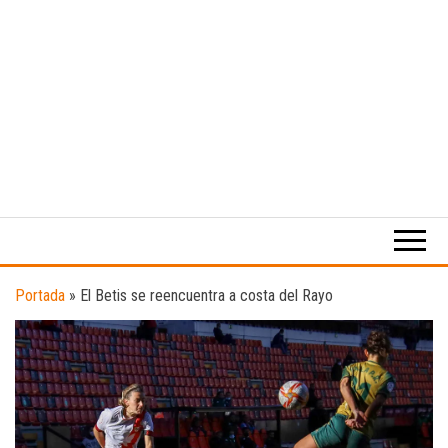
Medio
RAW
digital
Magazine
enfocado
en la
cultura,
el
Portada
»
El Betis se reencuentra a costa del Rayo
deporte y
la
música.