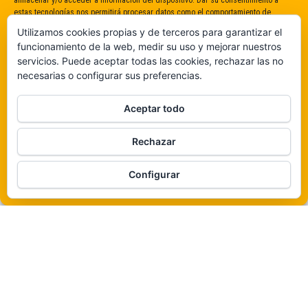
almacenar y/o acceder a información del dispositivo. Dar su consentimiento a
estas tecnologías nos permitirá procesar datos como el comportamiento de
navegación o identificaciones únicas en este sitio. No dar o retirar el
Utilizamos cookies propias y de terceros para garantizar el
consentimiento puede afectar negativamente a determinadas características y
funcionamiento de la web, medir su uso y mejorar nuestros
funciones.
servicios. Puede aceptar todas las cookies, rechazar las no
necesarias o configurar sus preferencias.
Claro que sí
Aceptar todo
De ninguna manera
Rechazar
Veámos que hay aquí
Funciona gracias a
WordPress
|
Tema:
Envo Magazine
Configurar
Política de cookies