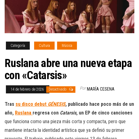
Categoría
Cultura
Música
Ruslana abre una nueva etapa
con «Catarsis»
Por
MARÍA CESENA
14 de febrero de 2026
Desactivado
Tras
su disco debut
GÉNESIS
, publicado hace poco más de un
año,
Ruslana
regresa con
Catarsis
, un EP de cinco canciones
que funciona como una pieza más corta y compacta, pero que
mantiene intacta la identidad artística que ya definió su primer
proyecto. El trabajo, publicado este viernes 13 de febrero,