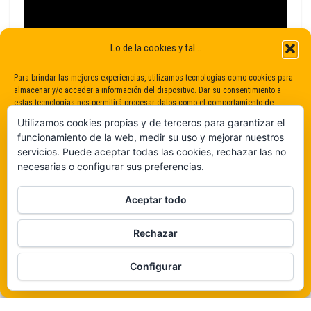
Lo de la cookies y tal...
Para brindar las mejores experiencias, utilizamos tecnologías como cookies para
almacenar y/o acceder a información del dispositivo. Dar su consentimiento a
estas tecnologías nos permitirá procesar datos como el comportamiento de
navegación o identificaciones únicas en este sitio. No dar o retirar el
Utilizamos cookies propias y de terceros para garantizar el
consentimiento puede afectar negativamente a determinadas características y
funcionamiento de la web, medir su uso y mejorar nuestros
funciones.
servicios. Puede aceptar todas las cookies, rechazar las no
necesarias o configurar sus preferencias.
Claro que sí
Aceptar todo
De ninguna manera
Rechazar
Veámos que hay aquí
Funciona gracias a
WordPress
|
Tema:
Envo Magazine
Configurar
Política de cookies