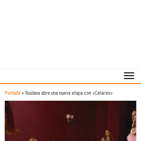
Medio
RAW
digital
Magazine
enfocado
en la
cultura,
el
Portada
»
Ruslana abre una nueva etapa con «Catarsis»
deporte y
la
música.