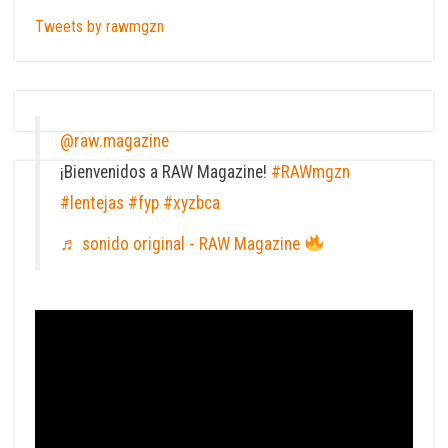
Tweets by rawmgzn
@raw.magazine
¡Bienvenidos a RAW Magazine!
#RAWmgzn
#lentejas
#fyp
#xyzbca
♬ sonido original - RAW Magazine