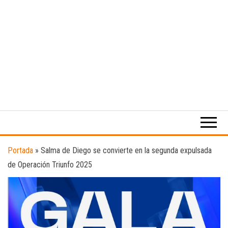
Medio
RAW
digital
Magazine
enfocado
en la
cultura,
el
Portada
»
Salma de Diego se convierte en la segunda expulsada
deporte y
de Operación Triunfo 2025
la
música.