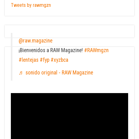
Tweets by rawmgzn
@raw.magazine
¡Bienvenidos a RAW Magazine!
#RAWmgzn
#lentejas
#fyp
#xyzbca
♬ sonido original - RAW Magazine