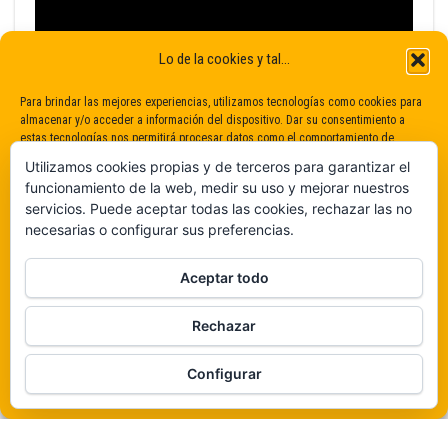
Lo de la cookies y tal...
Para brindar las mejores experiencias, utilizamos tecnologías como cookies para
almacenar y/o acceder a información del dispositivo. Dar su consentimiento a
estas tecnologías nos permitirá procesar datos como el comportamiento de
navegación o identificaciones únicas en este sitio. No dar o retirar el
Utilizamos cookies propias y de terceros para garantizar el
consentimiento puede afectar negativamente a determinadas características y
funcionamiento de la web, medir su uso y mejorar nuestros
funciones.
servicios. Puede aceptar todas las cookies, rechazar las no
necesarias o configurar sus preferencias.
Claro que sí
Aceptar todo
De ninguna manera
Rechazar
Veámos que hay aquí
Funciona gracias a
WordPress
|
Tema:
Envo Magazine
Configurar
Política de cookies