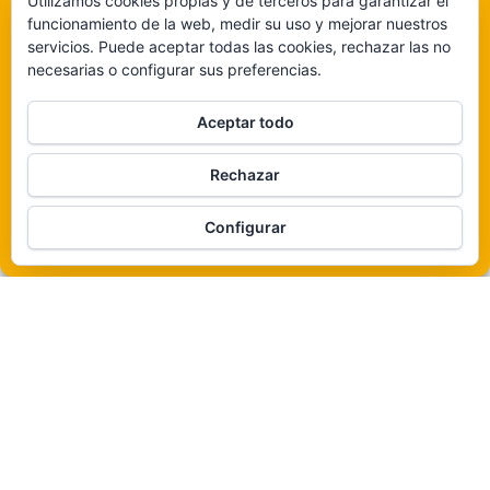
Utilizamos cookies propias y de terceros para garantizar el
consentimiento puede afectar negativamente a determinadas características y
funcionamiento de la web, medir su uso y mejorar nuestros
funciones.
servicios. Puede aceptar todas las cookies, rechazar las no
necesarias o configurar sus preferencias.
Claro que sí
Aceptar todo
De ninguna manera
Rechazar
Veámos que hay aquí
Funciona gracias a
WordPress
|
Tema:
Envo Magazine
Configurar
Política de cookies