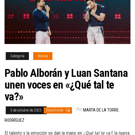
Categoría
Música
Pablo Alborán y Luan Santana
unen voces en «¿Qué tal te
va?»
Por
MARTA DE LA TORRE
5 de octubre de 2025
Desactivado
RODRÍGUEZ
El talento y la emoción se dan la mano en
¿Qué tal te va?
, la nueva