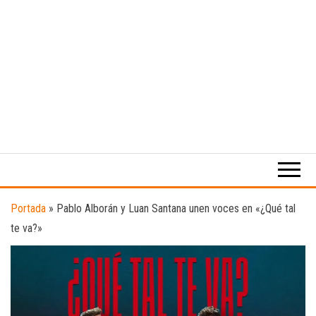
Medio
RAW
digital
Magazine
enfocado
en la
cultura,
el
Portada
»
Pablo Alborán y Luan Santana unen voces en «¿Qué tal
deporte y
te va?»
la
música.