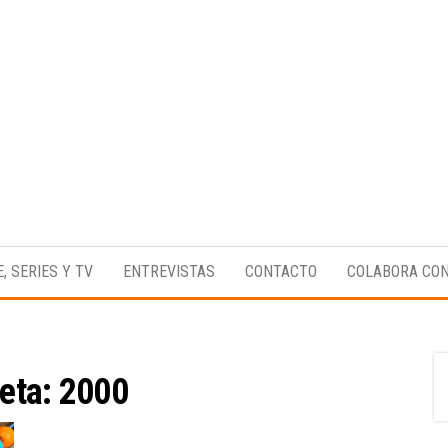
Medio
RAW
digital
Magazine
enfocado
E, SERIES Y TV
ENTREVISTAS
CONTACTO
COLABORA CO
en la
cultura,
el
deporte y
la
música.
ueta:
2000