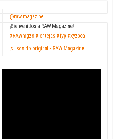
@raw.magazine
¡Bienvenidos a RAW Magazine!
#RAWmgzn
#lentejas
#fyp
#xyzbca
♬ sonido original - RAW Magazine