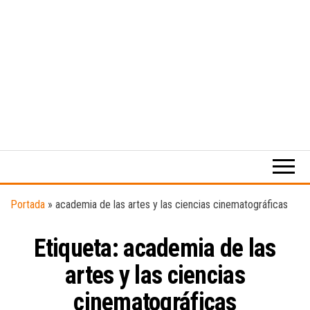
Medio
RAW
digital
Magazine
enfocado
en la
cultura,
el
Portada
»
academia de las artes y las ciencias cinematográficas
deporte y
la
Etiqueta:
academia de las
música.
artes y las ciencias
cinematográficas