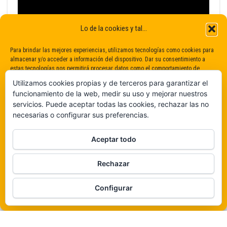
Lo de la cookies y tal...
Para brindar las mejores experiencias, utilizamos tecnologías como cookies para
almacenar y/o acceder a información del dispositivo. Dar su consentimiento a
estas tecnologías nos permitirá procesar datos como el comportamiento de
navegación o identificaciones únicas en este sitio. No dar o retirar el
Utilizamos cookies propias y de terceros para garantizar el
consentimiento puede afectar negativamente a determinadas características y
funcionamiento de la web, medir su uso y mejorar nuestros
funciones.
servicios. Puede aceptar todas las cookies, rechazar las no
necesarias o configurar sus preferencias.
Claro que sí
Aceptar todo
De ninguna manera
Rechazar
Veámos que hay aquí
Funciona gracias a
WordPress
|
Tema:
Envo Magazine
Configurar
Política de cookies