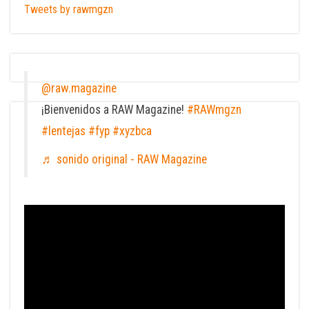
Tweets by rawmgzn
@raw.magazine
¡Bienvenidos a RAW Magazine!
#RAWmgzn
#lentejas
#fyp
#xyzbca
♬ sonido original - RAW Magazine