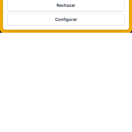
Rechazar
Veámos que hay aquí
Configurar
Política de cookies
Funciona gracias a
WordPress
|
Tema:
Envo Magazine