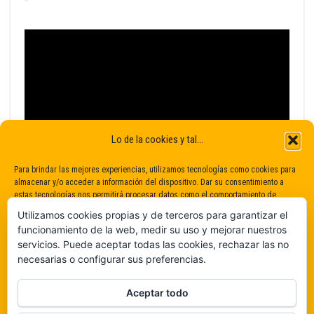
Lo de la cookies y tal...
Para brindar las mejores experiencias, utilizamos tecnologías como cookies para
almacenar y/o acceder a información del dispositivo. Dar su consentimiento a
estas tecnologías nos permitirá procesar datos como el comportamiento de
navegación o identificaciones únicas en este sitio. No dar o retirar el
Utilizamos cookies propias y de terceros para garantizar el
consentimiento puede afectar negativamente a determinadas características y
funcionamiento de la web, medir su uso y mejorar nuestros
funciones.
servicios. Puede aceptar todas las cookies, rechazar las no
necesarias o configurar sus preferencias.
Claro que sí
Aceptar todo
De ninguna manera