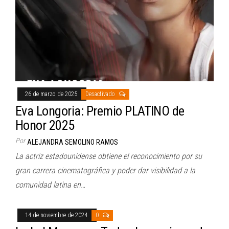
26 de marzo de 2025
Desactivado
Eva Longoria: Premio PLATINO de
Honor 2025
Por
ALEJANDRA SEMOLINO RAMOS
La actriz estadounidense obtiene el reconocimiento por su
gran carrera cinematográfica y poder dar visibilidad a la
comunidad latina en…
14 de noviembre de 2024
0