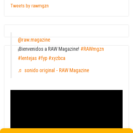
Tweets by rawmgzn
@raw.magazine
¡Bienvenidos a RAW Magazine!
#RAWmgzn
#lentejas
#fyp
#xyzbca
♬ sonido original - RAW Magazine