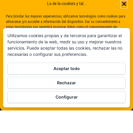
Lo de la cookies y tal...
Para brindar las mejores experiencias, utilizamos tecnologías como cookies para
almacenar y/o acceder a información del dispositivo. Dar su consentimiento a
estas tecnologías nos permitirá procesar datos como el comportamiento de
navegación o identificaciones únicas en este sitio. No dar o retirar el
Utilizamos cookies propias y de terceros para garantizar el
consentimiento puede afectar negativamente a determinadas características y
funcionamiento de la web, medir su uso y mejorar nuestros
funciones.
servicios. Puede aceptar todas las cookies, rechazar las no
necesarias o configurar sus preferencias.
Claro que sí
Aceptar todo
De ninguna manera
Rechazar
Veámos que hay aquí
Configurar
Política de cookies
Funciona gracias a
WordPress
|
Tema:
Envo Magazine