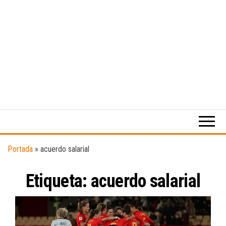
Medio
RAW
digital
Magazine
enfocado
en la
cultura,
el
Portada
»
acuerdo salarial
deporte y
la
Etiqueta:
acuerdo salarial
música.