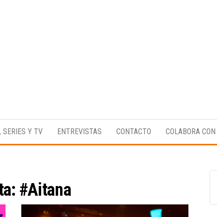
Medio
RAW
digital
Magazine
enfocado
, SERIES Y TV
ENTREVISTAS
CONTACTO
COLABORA CON
en la
cultura,
el
deporte y
la
música.
ta:
#Aitana