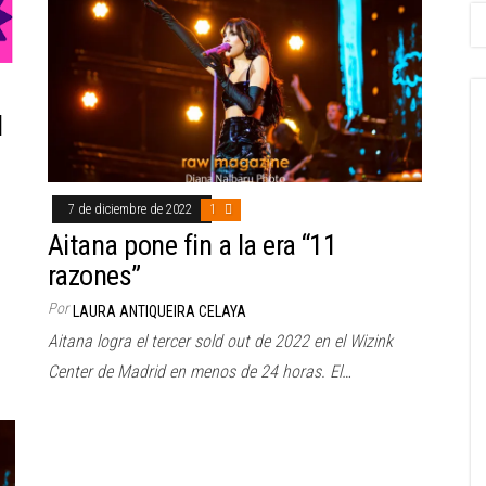
l
7 de diciembre de 2022
1
Aitana pone fin a la era “11
razones”
Por
LAURA ANTIQUEIRA CELAYA
Aitana logra el tercer sold out de 2022 en el Wizink
Center de Madrid en menos de 24 horas. El…