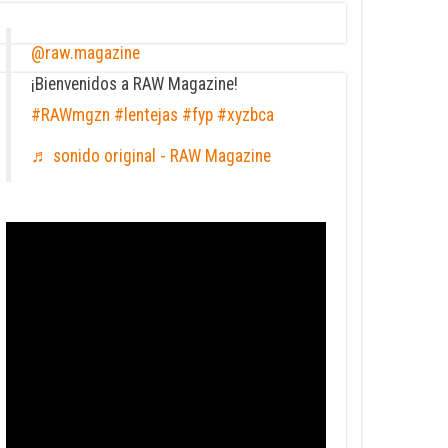
@raw.magazine
¡Bienvenidos a RAW Magazine!
#RAWmgzn
#lentejas
#fyp
#xyzbca
♬ sonido original - RAW Magazine