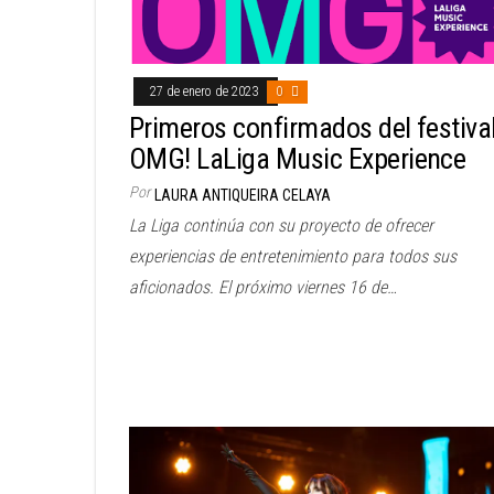
27 de enero de 2023
0
Primeros confirmados del festiva
OMG! LaLiga Music Experience
Por
LAURA ANTIQUEIRA CELAYA
La Liga continúa con su proyecto de ofrecer
experiencias de entretenimiento para todos sus
aficionados. El próximo viernes 16 de…