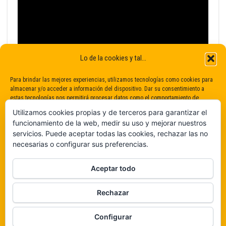
Lo de la cookies y tal...
Para brindar las mejores experiencias, utilizamos tecnologías como cookies para
almacenar y/o acceder a información del dispositivo. Dar su consentimiento a
estas tecnologías nos permitirá procesar datos como el comportamiento de
navegación o identificaciones únicas en este sitio. No dar o retirar el
Utilizamos cookies propias y de terceros para garantizar el
consentimiento puede afectar negativamente a determinadas características y
funcionamiento de la web, medir su uso y mejorar nuestros
funciones.
servicios. Puede aceptar todas las cookies, rechazar las no
necesarias o configurar sus preferencias.
Claro que sí
Aceptar todo
De ninguna manera
Rechazar
Veámos que hay aquí
Configurar
Política de cookies