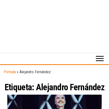
Medio
RAW
digital
Magazine
enfocado
en la
cultura,
el
Portada
»
Alejandro Fernández
deporte y
la
Etiqueta:
Alejandro Fernández
música.