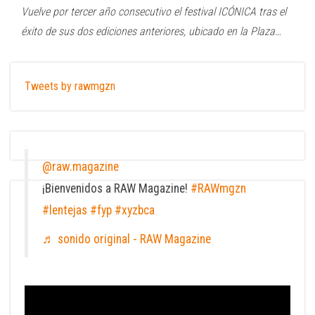
Vuelve por tercer año consecutivo el festival ICÓNICA tras el
éxito de sus dos ediciones anteriores, ubicado en la Plaza…
Tweets by rawmgzn
@raw.magazine
¡Bienvenidos a RAW Magazine!
#RAWmgzn
#lentejas
#fyp
#xyzbca
♬ sonido original - RAW Magazine