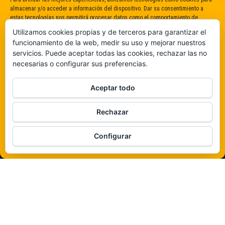
almacenar y/o acceder a información del dispositivo. Dar su consentimiento a
estas tecnologías nos permitirá procesar datos como el comportamiento de
navegación o identificaciones únicas en este sitio. No dar o retirar el
Utilizamos cookies propias y de terceros para garantizar el
consentimiento puede afectar negativamente a determinadas características y
funcionamiento de la web, medir su uso y mejorar nuestros
funciones.
servicios. Puede aceptar todas las cookies, rechazar las no
necesarias o configurar sus preferencias.
Claro que sí
Aceptar todo
De ninguna manera
Rechazar
Veámos que hay aquí
Configurar
Política de cookies
Funciona gracias a
WordPress
|
Tema:
Envo Magazine