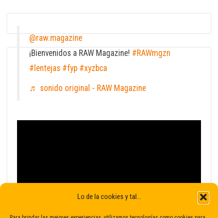
@raw.magazine
¡Bienvenidos a RAW Magazine!
#RAWmgzn
#lentejas
#fyp
#xyzbca
♬ sonido original - RAW Magazine
Lo de la cookies y tal...
Para brindar las mejores experiencias, utilizamos tecnologías como cookies para