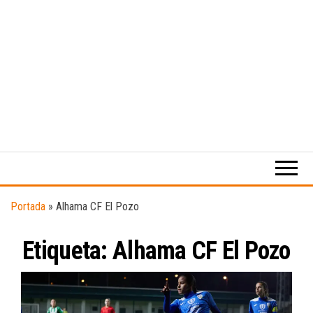
Medio
RAW
digital
Magazine
enfocado
en la
cultura,
el
Portada
»
Alhama CF El Pozo
deporte y
la
Etiqueta:
Alhama CF El Pozo
música.