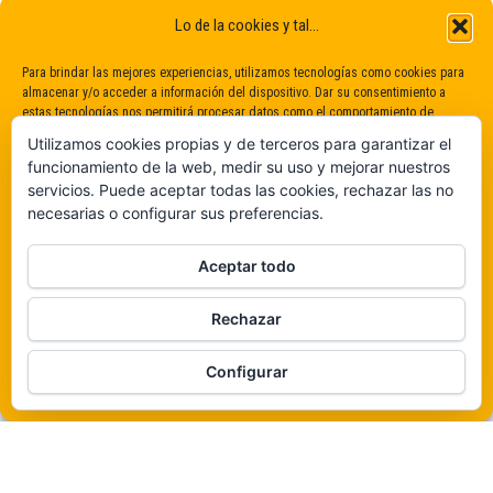
Lo de la cookies y tal...
Para brindar las mejores experiencias, utilizamos tecnologías como cookies para
almacenar y/o acceder a información del dispositivo. Dar su consentimiento a
estas tecnologías nos permitirá procesar datos como el comportamiento de
navegación o identificaciones únicas en este sitio. No dar o retirar el
Utilizamos cookies propias y de terceros para garantizar el
consentimiento puede afectar negativamente a determinadas características y
funcionamiento de la web, medir su uso y mejorar nuestros
funciones.
servicios. Puede aceptar todas las cookies, rechazar las no
necesarias o configurar sus preferencias.
Claro que sí
Aceptar todo
De ninguna manera
Rechazar
Veámos que hay aquí
Funciona gracias a
WordPress
|
Tema:
Envo Magazine
Configurar
Política de cookies