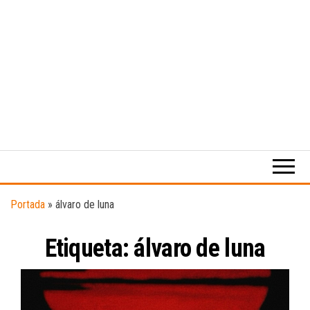
Medio
RAW
digital
Magazine
enfocado
en la
cultura,
el
Portada
»
álvaro de luna
deporte y
la
Etiqueta:
álvaro de luna
música.