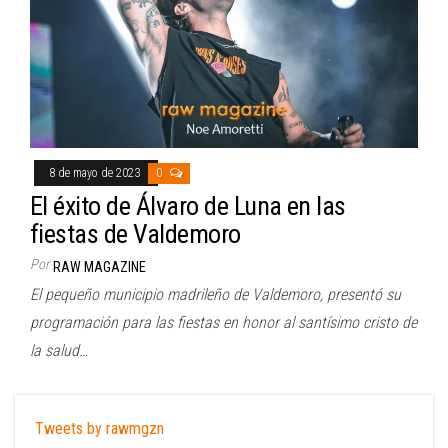
8 de mayo de 2023
0
El éxito de Álvaro de Luna en las
fiestas de Valdemoro
Por
RAW MAGAZINE
El pequeño municipio madrileño de Valdemoro, presentó su
programación para las fiestas en honor al santísimo cristo de
la salud…
Tweets by rawmgzn