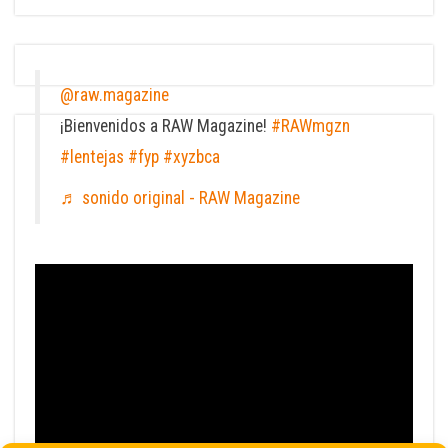
@raw.magazine
¡Bienvenidos a RAW Magazine!
#RAWmgzn
#lentejas
#fyp
#xyzbca
♬ sonido original - RAW Magazine