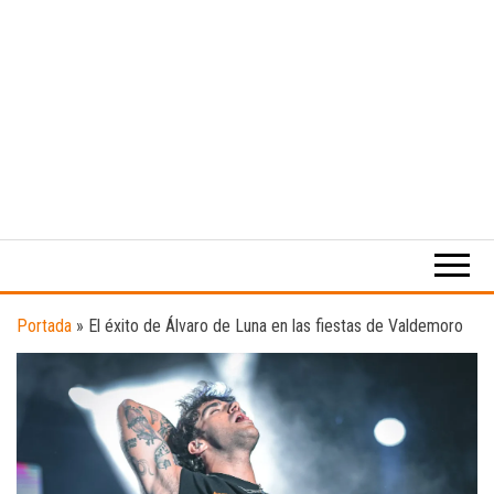
Medio
RAW
digital
Magazine
enfocado
en la
cultura,
el
Portada
»
El éxito de Álvaro de Luna en las fiestas de Valdemoro
deporte y
la
música.