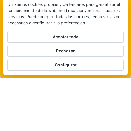
navegación o identificaciones únicas en este sitio. No dar o retirar el
Utilizamos cookies propias y de terceros para garantizar el
consentimiento puede afectar negativamente a determinadas características y
funcionamiento de la web, medir su uso y mejorar nuestros
funciones.
servicios. Puede aceptar todas las cookies, rechazar las no
necesarias o configurar sus preferencias.
Claro que sí
Aceptar todo
De ninguna manera
Rechazar
Veámos que hay aquí
Funciona gracias a
WordPress
|
Tema:
Envo Magazine
Configurar
Política de cookies