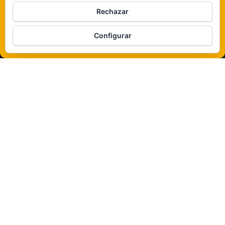
Rechazar
Veámos que hay aquí
Configurar
Política de cookies
Funciona gracias a
WordPress
|
Tema:
Envo Magazine