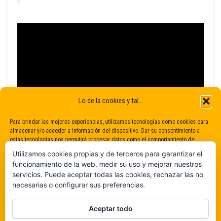
Lo de la cookies y tal...
Para brindar las mejores experiencias, utilizamos tecnologías como cookies para
almacenar y/o acceder a información del dispositivo. Dar su consentimiento a
estas tecnologías nos permitirá procesar datos como el comportamiento de
navegación o identificaciones únicas en este sitio. No dar o retirar el
Utilizamos cookies propias y de terceros para garantizar el
consentimiento puede afectar negativamente a determinadas características y
funcionamiento de la web, medir su uso y mejorar nuestros
funciones.
servicios. Puede aceptar todas las cookies, rechazar las no
necesarias o configurar sus preferencias.
Claro que sí
Aceptar todo
De ninguna manera