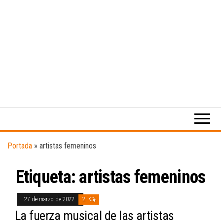
Medio
RAW
digital
Magazine
enfocado
en la
cultura,
el
Portada
»
artistas femeninos
deporte y
la
Etiqueta:
artistas femeninos
música.
27 de marzo de 2022
2
La fuerza musical de las artistas