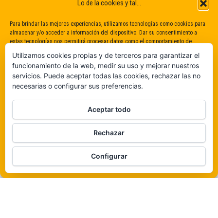
Lo de la cookies y tal...
Para brindar las mejores experiencias, utilizamos tecnologías como cookies para
almacenar y/o acceder a información del dispositivo. Dar su consentimiento a
estas tecnologías nos permitirá procesar datos como el comportamiento de
navegación o identificaciones únicas en este sitio. No dar o retirar el
Utilizamos cookies propias y de terceros para garantizar el
consentimiento puede afectar negativamente a determinadas características y
funcionamiento de la web, medir su uso y mejorar nuestros
funciones.
servicios. Puede aceptar todas las cookies, rechazar las no
necesarias o configurar sus preferencias.
Claro que sí
Aceptar todo
De ninguna manera
Rechazar
Veámos que hay aquí
Funciona gracias a
WordPress
|
Tema:
Envo Magazine
Configurar
Política de cookies