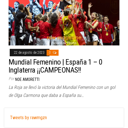
22 de agosto de 2023
0
Mundial Femenino | España 1 – 0
Inglaterra ¡¡CAMPEONAS!!
Por
NOE AMORETTI
La Roja se llevó la victoria del Mundial Femenino con un gol
de Olga Carmona que daba a España su…
Tweets by rawmgzn