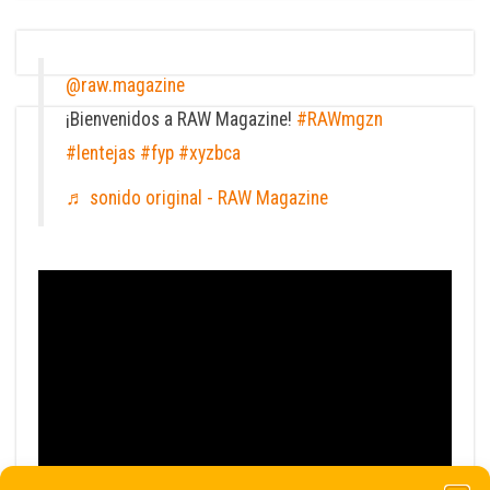
@raw.magazine
¡Bienvenidos a RAW Magazine!
#RAWmgzn
#lentejas
#fyp
#xyzbca
♬ sonido original - RAW Magazine