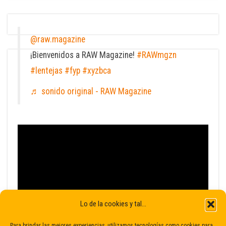
@raw.magazine
¡Bienvenidos a RAW Magazine!
#RAWmgzn
#lentejas
#fyp
#xyzbca
♬ sonido original - RAW Magazine
Lo de la cookies y tal...
Para brindar las mejores experiencias, utilizamos tecnologías como cookies para