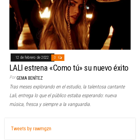
12 de febrero de 2022
0
LALI estrena «Como tú» su nuevo éxito
Por
GEMA BENÍTEZ
Tras meses explorando en el estudio, la talentosa cantante
Lali, entrega lo que el público estaba esperando: nueva
música, fresca y siempre a la vanguardia.
Tweets by rawmgzn