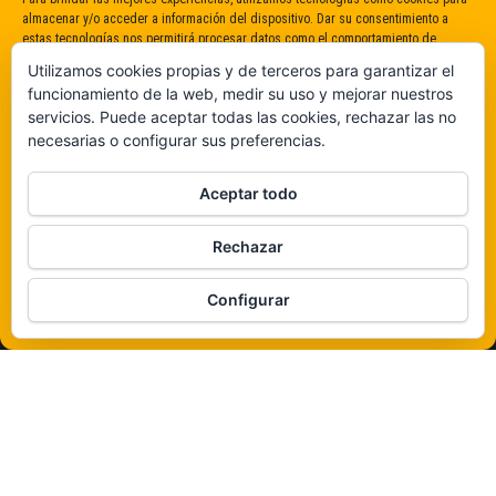
almacenar y/o acceder a información del dispositivo. Dar su consentimiento a
estas tecnologías nos permitirá procesar datos como el comportamiento de
navegación o identificaciones únicas en este sitio. No dar o retirar el
Utilizamos cookies propias y de terceros para garantizar el
consentimiento puede afectar negativamente a determinadas características y
funcionamiento de la web, medir su uso y mejorar nuestros
funciones.
servicios. Puede aceptar todas las cookies, rechazar las no
necesarias o configurar sus preferencias.
Claro que sí
Aceptar todo
De ninguna manera
Rechazar
Veámos que hay aquí
Configurar
Política de cookies
Funciona gracias a
WordPress
|
Tema:
Envo Magazine