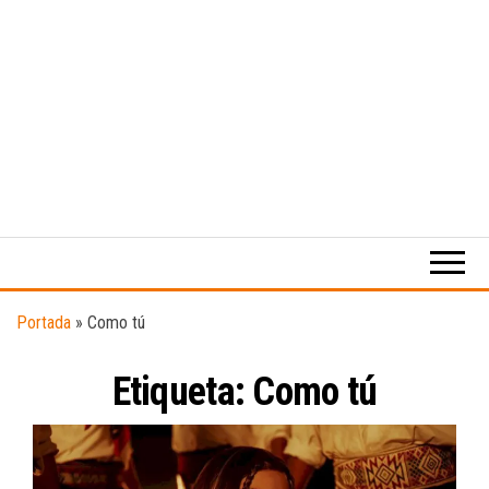
Medio
RAW
digital
Magazine
enfocado
en la
cultura,
el
Portada
»
Como tú
deporte y
la
Etiqueta:
música.
Como tú