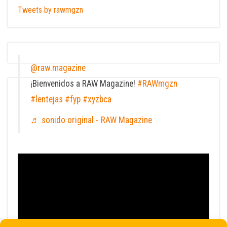
Tweets by rawmgzn
@raw.magazine
¡Bienvenidos a RAW Magazine!
#RAWmgzn
#lentejas
#fyp
#xyzbca
♬ sonido original - RAW Magazine