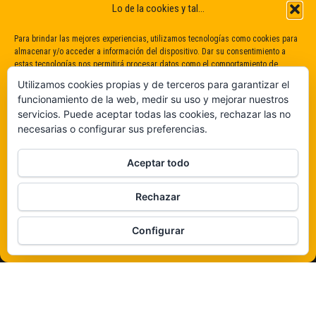
Lo de la cookies y tal...
Para brindar las mejores experiencias, utilizamos tecnologías como cookies para
almacenar y/o acceder a información del dispositivo. Dar su consentimiento a
estas tecnologías nos permitirá procesar datos como el comportamiento de
navegación o identificaciones únicas en este sitio. No dar o retirar el
Utilizamos cookies propias y de terceros para garantizar el
consentimiento puede afectar negativamente a determinadas características y
funcionamiento de la web, medir su uso y mejorar nuestros
funciones.
servicios. Puede aceptar todas las cookies, rechazar las no
necesarias o configurar sus preferencias.
Claro que sí
Aceptar todo
De ninguna manera
Rechazar
Veámos que hay aquí
Configurar
Política de cookies
Funciona gracias a
WordPress
|
Tema:
Envo Magazine