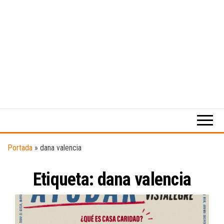
Medio
RAW
digital
Magazine
enfocado
en la
cultura,
el
Portada
»
dana valencia
deporte y
la
Etiqueta:
dana valencia
música.