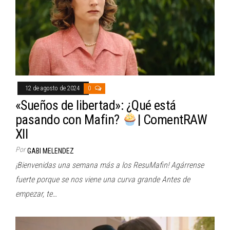
12 de agosto de 2024
0
«Sueños de libertad»: ¿Qué está
pasando con Mafin?
| ComentRAW
XII
Por
GABI MELENDEZ
¡Bienvenidas una semana más a los ResuMafin! Agárrense
fuerte porque se nos viene una curva grande Antes de
empezar, te…