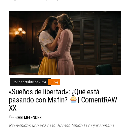
22 de octubre de 2024
0
«Sueños de libertad»: ¿Qué está
pasando con Mafin?
| ComentRAW
XX
Por
GABI MELENDEZ
Bienvenidas una vez más. Hemos tenido la mejor semana