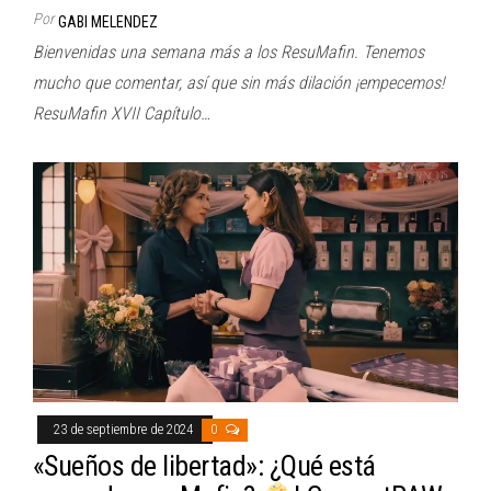
Por
GABI MELENDEZ
Bienvenidas una semana más a los ResuMafin. Tenemos
mucho que comentar, así que sin más dilación ¡empecemos!
ResuMafin XVII Capítulo…
23 de septiembre de 2024
0
«Sueños de libertad»: ¿Qué está