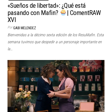
«Sueños de libertad»: ¿Qué está
pasando con Mafin?
| ComentRAW
XVI
Por
GABI MELENDEZ
Bienvenidas a la décimo sexta edición de los ResuMafin. Esta
semana tuvimos que despedir a un personaje importante en
la…