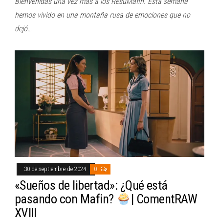
Bienvenidas una vez más a los ResuMafin. Esta semana
hemos vivido en una montaña rusa de emociones que no
dejó…
30 de septiembre de 2024
0
«Sueños de libertad»: ¿Qué está
pasando con Mafin?
| ComentRAW
XVIII