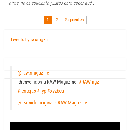
otras, no es suficiente ¿Listas para saber qué…
Paginación
1
2
Siguientes
de
entradas
Tweets by rawmgzn
@raw.magazine
¡Bienvenidos a RAW Magazine!
#RAWmgzn
#lentejas
#fyp
#xyzbca
♬ sonido original - RAW Magazine