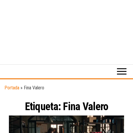
Medio
RAW
digital
Magazine
enfocado
en la
cultura,
el
Portada
»
Fina Valero
deporte y
la
Etiqueta:
Fina Valero
música.