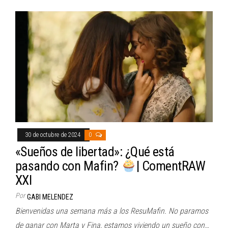
30 de octubre de 2024
0
«Sueños de libertad»: ¿Qué está
pasando con Mafin?
| ComentRAW
XXI
Por
GABI MELENDEZ
Bienvenidas una semana más a los ResuMafin. No paramos
de ganar con Marta y Fina, estamos viviendo un sueño con…