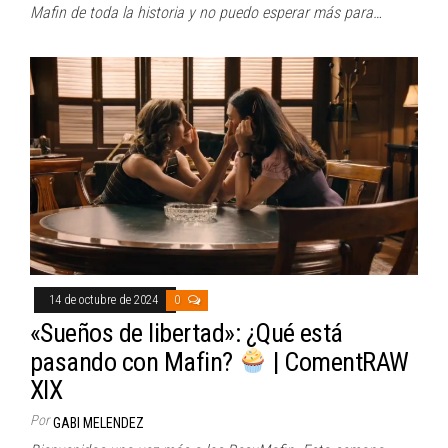
Mafin de toda la historia y no puedo esperar más para…
14 de octubre de 2024
0
«Sueños de libertad»: ¿Qué está
pasando con Mafin?
| ComentRAW
XIX
Por
GABI MELENDEZ