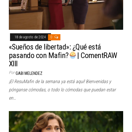
18 de agosto de 2024
0
«Sueños de libertad»: ¿Qué está
pasando con Mafin?
| ComentRAW
XIII
Por
GABI MELENDEZ
¡El ResuMafin de la semana ya está aquí! Bienvenidas y
pónganse cómodas, o todo lo cómodas que puedan estar
en…