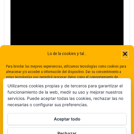
Lo de la cookies y tal...
Para brindar las mejores experiencias, utilizamos tecnologías como cookies para
almacenar y/o acceder a información del dispositivo. Dar su consentimiento a
estas tecnologías nos permitirá procesar datos como el comportamiento de
navegación o identificaciones únicas en este sitio. No dar o retirar el
Utilizamos cookies propias y de terceros para garantizar el
consentimiento puede afectar negativamente a determinadas características y
funcionamiento de la web, medir su uso y mejorar nuestros
funciones.
servicios. Puede aceptar todas las cookies, rechazar las no
necesarias o configurar sus preferencias.
Claro que sí
Aceptar todo
De ninguna manera
Rechazar