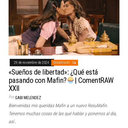
29 de noviembre de 2024
Desactivado
«Sueños de libertad»: ¿Qué está
pasando con Mafin?
| ComentRAW
XXII
Por
GABI MELENDEZ
Bienvenidas mis queridas Mafin a un nuevo ResuMafin.
Tenemos muchas cosas de las qué hablar y ponernos al día,
así…