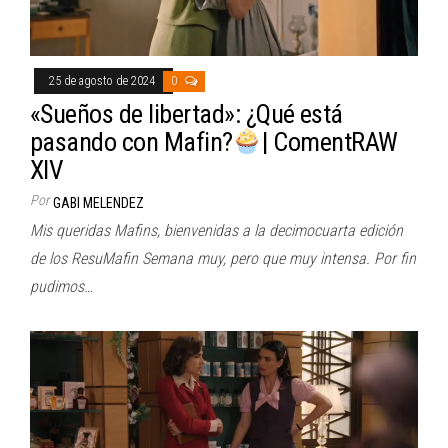
25 de agosto de 2024
0
«Sueños de libertad»: ¿Qué está
pasando con Mafin?
| ComentRAW
XIV
Por
GABI MELENDEZ
Mis queridas Mafins, bienvenidas a la decimocuarta edición
de los ResuMafin Semana muy, pero que muy intensa. Por fin
pudimos…