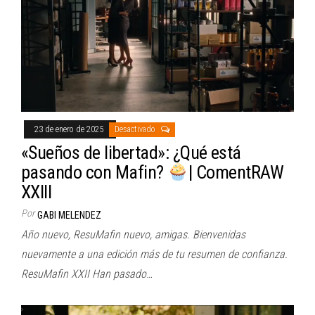
23 de enero de 2025
Desactivado
«Sueños de libertad»: ¿Qué está
pasando con Mafin?
| ComentRAW
XXIII
Por
GABI MELENDEZ
Año nuevo, ResuMafin nuevo, amigas. Bienvenidas
nuevamente a una edición más de tu resumen de confianza.
ResuMafin XXII Han pasado…