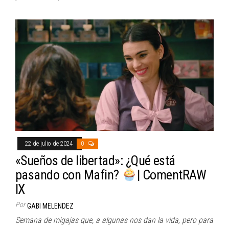
22 de julio de 2024
0
«Sueños de libertad»: ¿Qué está
pasando con Mafin?
| ComentRAW
IX
Por
GABI MELENDEZ
Semana de migajas que, a algunas nos dan la vida, pero para