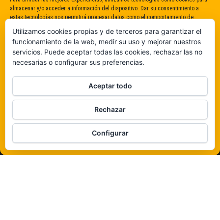
almacenar y/o acceder a información del dispositivo. Dar su consentimiento a
estas tecnologías nos permitirá procesar datos como el comportamiento de
navegación o identificaciones únicas en este sitio. No dar o retirar el
Utilizamos cookies propias y de terceros para garantizar el
consentimiento puede afectar negativamente a determinadas características y
funcionamiento de la web, medir su uso y mejorar nuestros
funciones.
servicios. Puede aceptar todas las cookies, rechazar las no
necesarias o configurar sus preferencias.
Claro que sí
Aceptar todo
De ninguna manera
Rechazar
Veámos que hay aquí
Configurar
Política de cookies
Funciona gracias a
WordPress
|
Tema:
Envo Magazine