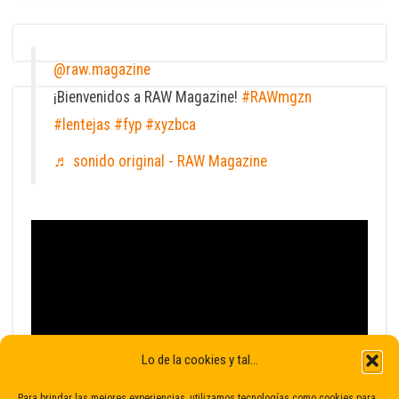
@raw.magazine
¡Bienvenidos a RAW Magazine!
#RAWmgzn
#lentejas
#fyp
#xyzbca
♬ sonido original - RAW Magazine
Lo de la cookies y tal...
Para brindar las mejores experiencias, utilizamos tecnologías como cookies para