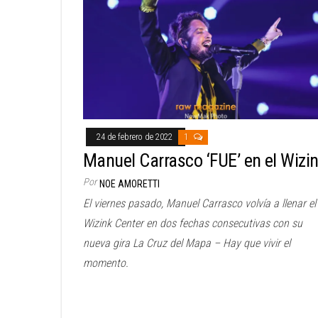
24 de febrero de 2022
1
Manuel Carrasco ‘FUE’ en el Wizi
Por
NOE AMORETTI
El viernes pasado, Manuel Carrasco volvía a llenar el
Wizink Center en dos fechas consecutivas con su
nueva gira La Cruz del Mapa – Hay que vivir el
momento.