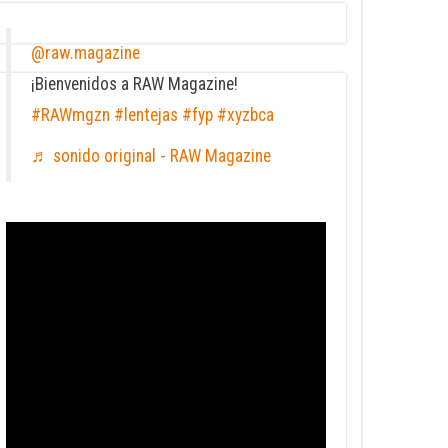
@raw.magazine
¡Bienvenidos a RAW Magazine!
#RAWmgzn
#lentejas
#fyp
#xyzbca
♬ sonido original - RAW Magazine