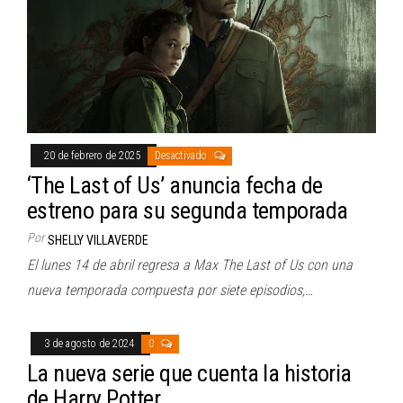
20 de febrero de 2025
Desactivado
‘The Last of Us’ anuncia fecha de
estreno para su segunda temporada
Por
SHELLY VILLAVERDE
El lunes 14 de abril regresa a Max The Last of Us con una
nueva temporada compuesta por siete episodios,…
3 de agosto de 2024
0
La nueva serie que cuenta la historia
de Harry Potter