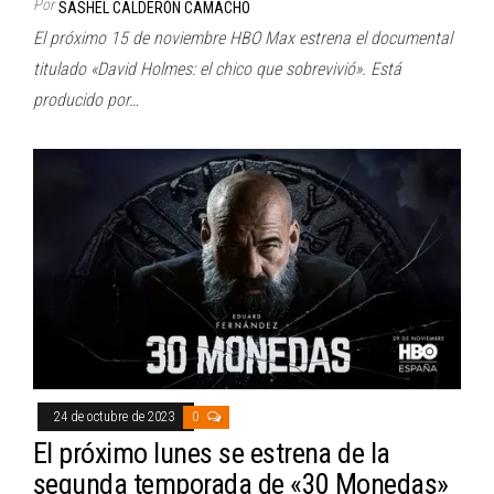
Por
SASHEL CALDERÓN CAMACHO
El próximo 15 de noviembre HBO Max estrena el documental
titulado «David Holmes: el chico que sobrevivió». Está
producido por…
24 de octubre de 2023
0
El próximo lunes se estrena de la
segunda temporada de «30 Monedas»