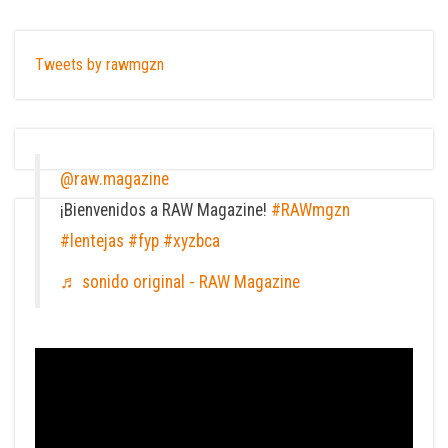
Tweets by rawmgzn
@raw.magazine
¡Bienvenidos a RAW Magazine!
#RAWmgzn
#lentejas
#fyp
#xyzbca
♬ sonido original - RAW Magazine