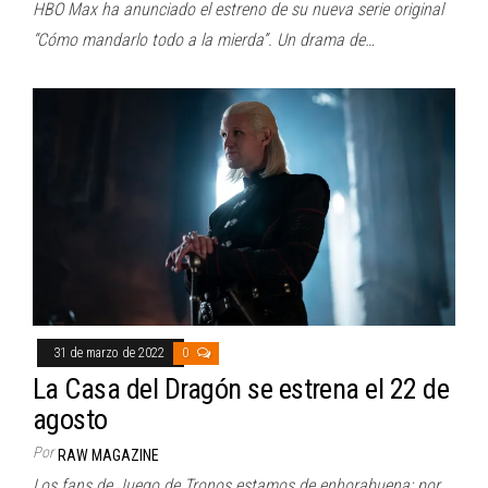
HBO Max ha anunciado el estreno de su nueva serie original
“Cómo mandarlo todo a la mierda”. Un drama de…
31 de marzo de 2022
0
La Casa del Dragón se estrena el 22 de
agosto
Por
RAW MAGAZINE
Los fans de Juego de Tronos estamos de enhorabuena: por