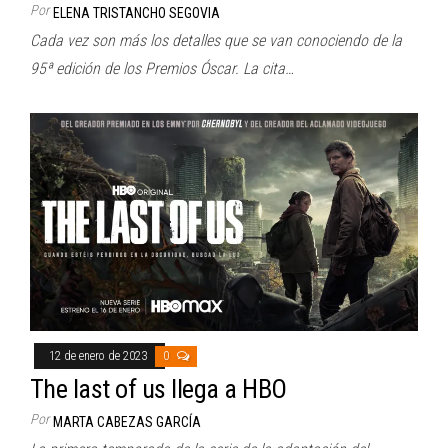
Por
ELENA TRISTANCHO SEGOVIA
Cada vez son más los detalles que se van conociendo de la
95ª edición de los Premios Óscar. La cita…
12 de enero de 2023
0
The last of us llega a HBO
Por
MARTA CABEZAS GARCÍA