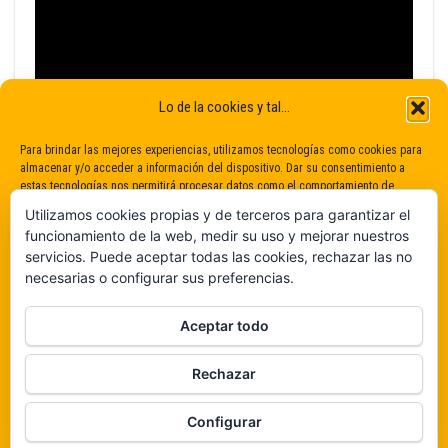
Lo de la cookies y tal...
Para brindar las mejores experiencias, utilizamos tecnologías como cookies para
almacenar y/o acceder a información del dispositivo. Dar su consentimiento a
estas tecnologías nos permitirá procesar datos como el comportamiento de
navegación o identificaciones únicas en este sitio. No dar o retirar el
Utilizamos cookies propias y de terceros para garantizar el
consentimiento puede afectar negativamente a determinadas características y
funcionamiento de la web, medir su uso y mejorar nuestros
funciones.
servicios. Puede aceptar todas las cookies, rechazar las no
necesarias o configurar sus preferencias.
Claro que sí
Aceptar todo
De ninguna manera
Rechazar
Veámos que hay aquí
Funciona gracias a
WordPress
|
Tema:
Envo Magazine
Configurar
Política de cookies