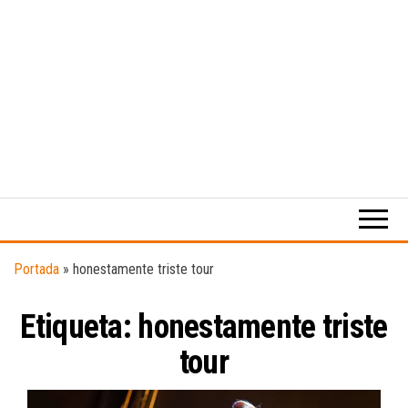
Medio
RAW
digital
Magazine
enfocado
en la
cultura,
el
Portada
»
honestamente triste tour
deporte y
la
Etiqueta:
honestamente triste
música.
tour