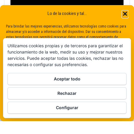
Lo de la cookies y tal...
Para brindar las mejores experiencias, utilizamos tecnologías como cookies para
almacenar y/o acceder a información del dispositivo. Dar su consentimiento a
estas tecnologías nos permitirá procesar datos como el comportamiento de
navegación o identificaciones únicas en este sitio. No dar o retirar el
Utilizamos cookies propias y de terceros para garantizar el
consentimiento puede afectar negativamente a determinadas características y
funcionamiento de la web, medir su uso y mejorar nuestros
funciones.
servicios. Puede aceptar todas las cookies, rechazar las no
necesarias o configurar sus preferencias.
Claro que sí
Aceptar todo
De ninguna manera
Rechazar
Veámos que hay aquí
Funciona gracias a
WordPress
|
Tema:
Envo Magazine
Configurar
Política de cookies