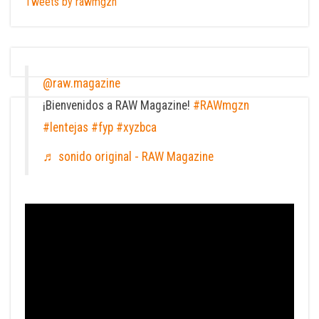
Tweets by rawmgzn
@raw.magazine
¡Bienvenidos a RAW Magazine!
#RAWmgzn
#lentejas
#fyp
#xyzbca
♬ sonido original - RAW Magazine