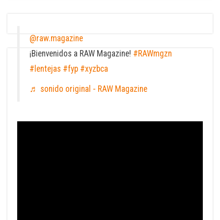
@raw.magazine
¡Bienvenidos a RAW Magazine!
#RAWmgzn
#lentejas
#fyp
#xyzbca
♬ sonido original - RAW Magazine