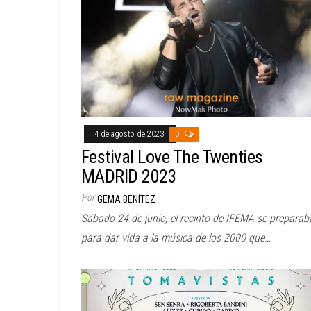
4 de agosto de 2023
0
Festival Love The Twenties
MADRID 2023
Por
GEMA BENÍTEZ
Sábado 24 de junio, el recinto de IFEMA se preparab
para dar vida a la música de los 2000 que…