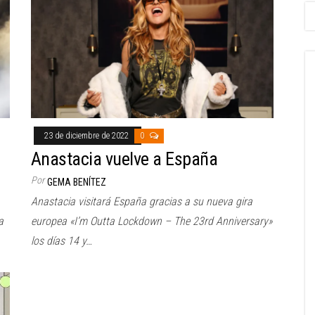
23 de diciembre de 2022
0
Anastacia vuelve a España
Por
GEMA BENÍTEZ
Anastacia visitará España gracias a su nueva gira
a
europea «I’m Outta Lockdown – The 23rd Anniversary»
los días 14 y…