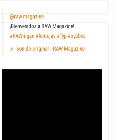
@raw.magazine
¡Bienvenidos a RAW Magazine!
#RAWmgzn
#lentejas
#fyp
#xyzbca
♬ sonido original - RAW Magazine