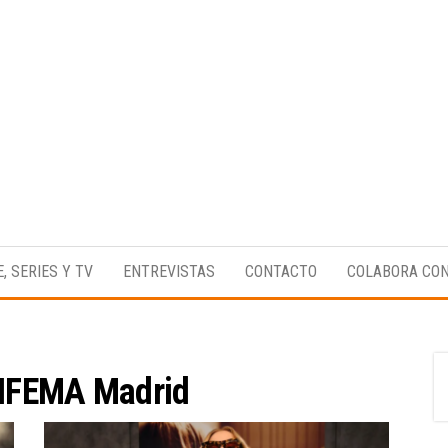
Medio
RAW
digital
Magazine
enfocado
E, SERIES Y TV
ENTREVISTAS
CONTACTO
COLABORA CO
en la
cultura,
el
deporte y
la
música.
IFEMA Madrid