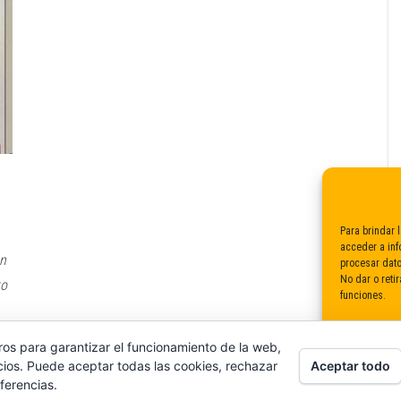
Para brindar 
acceder a inf
ón
procesar dato
No dar o reti
to
funciones.
ros para garantizar el funcionamiento de la web,
Cla
Aceptar todo
cios. Puede aceptar todas las cookies, rechazar
Funciona gracias a
WordPress
|
Tema:
Envo Magazine
ferencias.