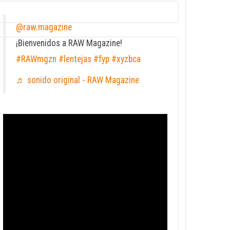
@raw.magazine
¡Bienvenidos a RAW Magazine!
#RAWmgzn
#lentejas
#fyp
#xyzbca
♬ sonido original - RAW Magazine