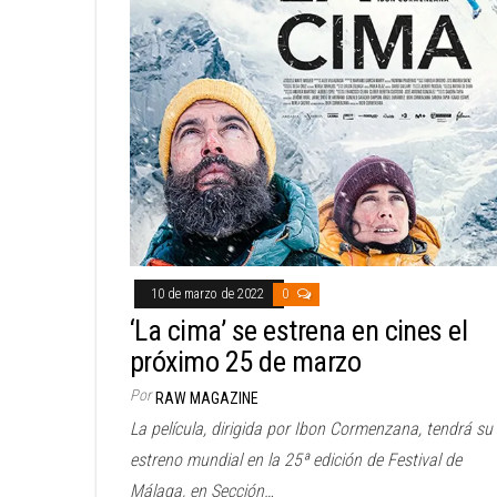
10 de marzo de 2022
0
‘La cima’ se estrena en cines el
próximo 25 de marzo
Por
RAW MAGAZINE
La película, dirigida por Ibon Cormenzana, tendrá su
estreno mundial en la 25ª edición de Festival de
Málaga, en Sección…