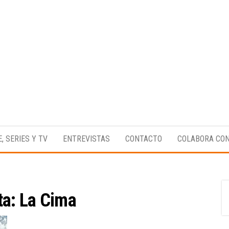
Medio
RAW
digital
Magazine
enfocado
E, SERIES Y TV
ENTREVISTAS
CONTACTO
COLABORA CO
en la
cultura,
el
deporte y
la
música.
ta:
La Cima