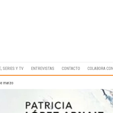
Medio
RAW
digital
Magazine
enfocado
E, SERIES Y TV
ENTREVISTAS
CONTACTO
COLABORA CO
en la
cultura,
el
 de marzo
deporte y
la
música.