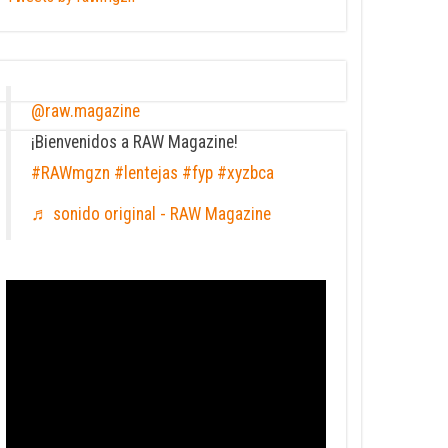
@raw.magazine
¡Bienvenidos a RAW Magazine!
#RAWmgzn
#lentejas
#fyp
#xyzbca
♬ sonido original - RAW Magazine