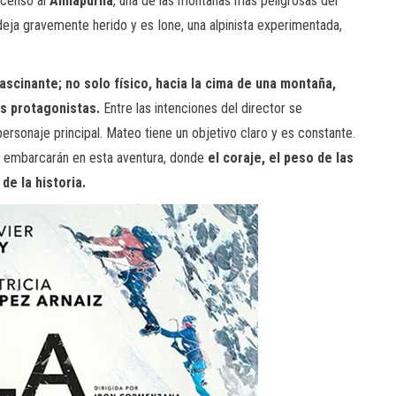
scenso al
Annapurna
, una de las montañas más peligrosas del
deja gravemente herido y es Ione, una alpinista experimentada,
fascinante;
no solo físico, hacia la cima de una montaña,
os protagonistas.
Entre las intenciones del director se
rsonaje principal. Mateo tiene un objetivo claro y es constante.
 embarcarán en esta aventura, donde
el coraje, el peso de las
e la historia.