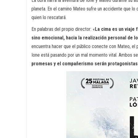
La obra narra la aventura de Ione y Mateo durante su a
planeta. En el camino Mateo sufre un accidente que lo 
quien lo rescatará.
En palabras del propio director: «
La cima es un viaje 
sino emocional, hacia la realización personal de l
encuentra hacer que el público conecte con Mateo, el pe
Ione está pasando por un mal momento vital. Ambos se
promesas y el compañerismo serán protagonistas d