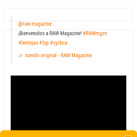
@raw.magazine
¡Bienvenidos a RAW Magazine!
#RAWmgzn
#lentejas
#fyp
#xyzbca
♬ sonido original - RAW Magazine