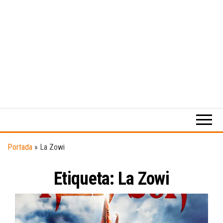
Medio
RAW
digital
Magazine
enfocado
en la
cultura,
el
Portada
»
La Zowi
deporte y
la
Etiqueta:
música.
La Zowi