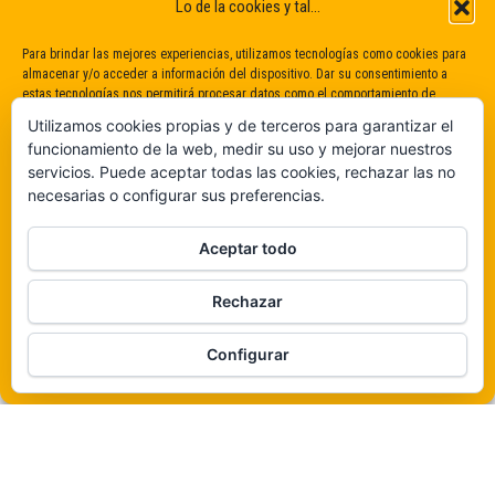
Lo de la cookies y tal...
Para brindar las mejores experiencias, utilizamos tecnologías como cookies para
almacenar y/o acceder a información del dispositivo. Dar su consentimiento a
estas tecnologías nos permitirá procesar datos como el comportamiento de
navegación o identificaciones únicas en este sitio. No dar o retirar el
Utilizamos cookies propias y de terceros para garantizar el
consentimiento puede afectar negativamente a determinadas características y
funcionamiento de la web, medir su uso y mejorar nuestros
funciones.
servicios. Puede aceptar todas las cookies, rechazar las no
necesarias o configurar sus preferencias.
Claro que sí
Aceptar todo
De ninguna manera
Rechazar
Veámos que hay aquí
Funciona gracias a
WordPress
|
Tema:
Envo Magazine
Configurar
Política de cookies