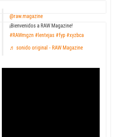
@raw.magazine
¡Bienvenidos a RAW Magazine!
#RAWmgzn
#lentejas
#fyp
#xyzbca
♬ sonido original - RAW Magazine