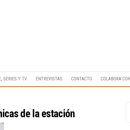
Medio
RAW
digital
Magazine
enfocado
E, SERIES Y TV
ENTREVISTAS
CONTACTO
COLABORA CO
en la
cultura,
el
deporte y
la
música.
hicas de la estación