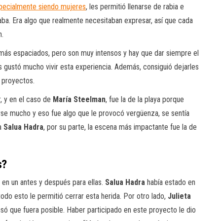
pecialmente siendo mujeres
, les permitió llenarse de rabia e
aba. Era algo que realmente necesitaban expresar, así que cada
n.
más espaciados, pero son muy intensos y hay que dar siempre el
es gustó mucho vivir esta experiencia. Además, consiguió dejarles
y proyectos.
, y en el caso de
María Steelman
, fue la de la playa porque
irse mucho y eso fue algo que le provocó vergüenza, se sentía
ra
Salua Hadra
, por su parte, la escena más impactante fue la de
s?
ó en un antes y después para ellas.
Salua Hadra
había estado en
todo esto le permitió cerrar esta herida. Por otro lado,
Julieta
ó que fuera posible. Haber participado en este proyecto le dio