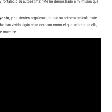
 y fortaleció su autoestima: “Me he demostrado a mí misma que
oyecto
, y se sienten orgullosas de que su primera película trate
as han vivido algún caso cercano como el que se trata en ella,
 se muestre.