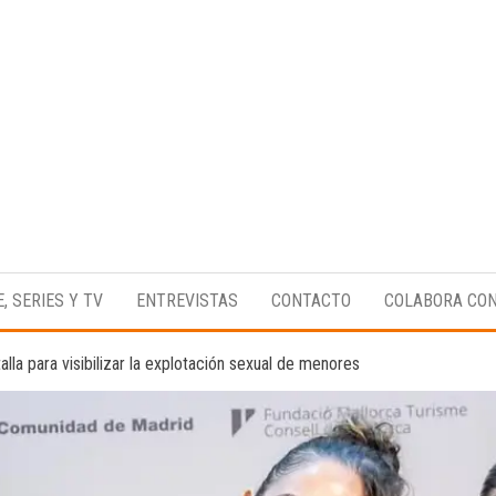
Medio
RAW
digital
Magazine
enfocado
E, SERIES Y TV
ENTREVISTAS
CONTACTO
COLABORA CO
en la
cultura,
el
talla para visibilizar la explotación sexual de menores
deporte y
la
música.