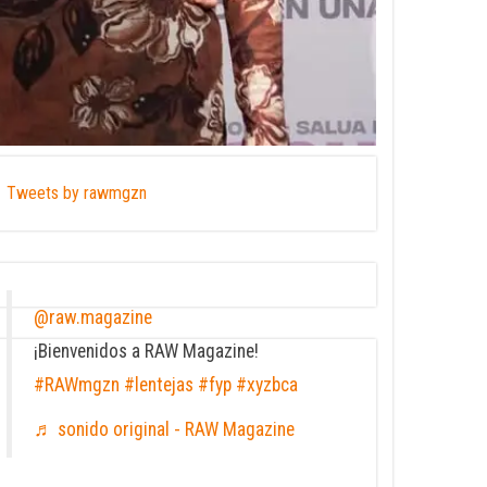
Tweets by rawmgzn
@raw.magazine
¡Bienvenidos a RAW Magazine!
#RAWmgzn
#lentejas
#fyp
#xyzbca
♬ sonido original - RAW Magazine