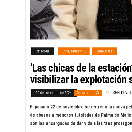
Categoría
Cine, series y tv
Entrevistas
‘Las chicas de la estación
visibilizar la explotació
Por
SHELLY VIL
30 de noviembre de 2024
Desactivado
El pasado 22 de noviembre se estrenó la nueva pelí
de abusos a menores tuteladas de Palma de Mallor
son las encargadas de dar vida a las tres protago