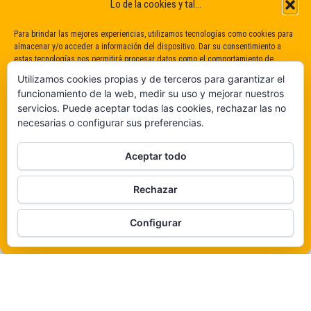
Lo de la cookies y tal...
Para brindar las mejores experiencias, utilizamos tecnologías como cookies para
almacenar y/o acceder a información del dispositivo. Dar su consentimiento a
estas tecnologías nos permitirá procesar datos como el comportamiento de
navegación o identificaciones únicas en este sitio. No dar o retirar el
Utilizamos cookies propias y de terceros para garantizar el
consentimiento puede afectar negativamente a determinadas características y
funcionamiento de la web, medir su uso y mejorar nuestros
funciones.
servicios. Puede aceptar todas las cookies, rechazar las no
necesarias o configurar sus preferencias.
Claro que sí
Aceptar todo
De ninguna manera
Rechazar
Veámos que hay aquí
Funciona gracias a
WordPress
|
Tema:
Envo Magazine
Configurar
Política de cookies