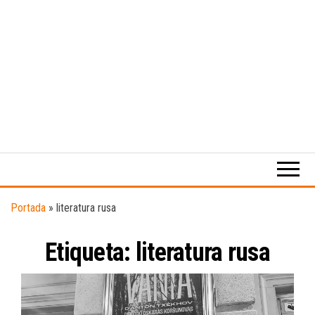
Medio
RAW
digital
Magazine
enfocado
en la
cultura,
el
Portada
»
literatura rusa
deporte y
la
Etiqueta:
literatura rusa
música.