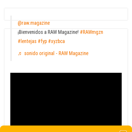
@raw.magazine
¡Bienvenidos a RAW Magazine!
#RAWmgzn
#lentejas
#fyp
#xyzbca
♬ sonido original - RAW Magazine