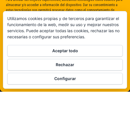
almacenar y/o acceder a información del dispositivo. Dar su consentimiento a
estas tecnologías nos permitirá procesar datos como el comportamiento de
navegación o identificaciones únicas en este sitio. No dar o retirar el
Utilizamos cookies propias y de terceros para garantizar el
consentimiento puede afectar negativamente a determinadas características y
funcionamiento de la web, medir su uso y mejorar nuestros
funciones.
servicios. Puede aceptar todas las cookies, rechazar las no
necesarias o configurar sus preferencias.
Claro que sí
Aceptar todo
De ninguna manera
Rechazar
Veámos que hay aquí
Configurar
Política de cookies
Funciona gracias a
WordPress
|
Tema:
Envo Magazine