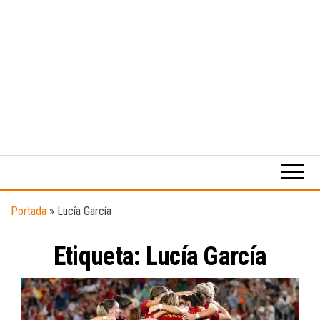
Medio
RAW
digital
Magazine
enfocado
en la
cultura,
el
Portada
»
Lucía García
deporte y
la
Etiqueta:
Lucía García
música.