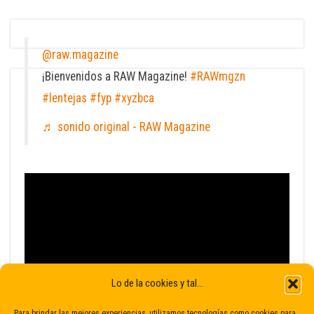
@raw.magazine
¡Bienvenidos a RAW Magazine!
#RAWmgzn
#lentejas
#fyp
#xyzbca
♬ sonido original - RAW Magazine
Lo de la cookies y tal...
Para brindar las mejores experiencias, utilizamos tecnologías como cookies para